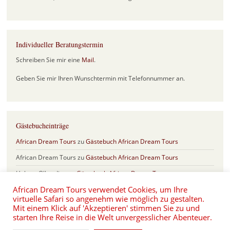
Individueller Beratungstermin
Schreiben Sie mir eine
Mail
.
Geben Sie mir Ihren Wunschtermin mit Telefonnummer an.
Gästebucheinträge
African Dream Tours
zu
Gästebuch African Dream Tours
African Dream Tours
zu
Gästebuch African Dream Tours
Helmut Olberding
zu
Gästebuch African Dream Tours
African Dream Tours verwendet Cookies, um Ihre
Sabine & Frank
zu
Gästebuch African Dream Tours
virtuelle Safari so angenehm wie möglich zu gestalten.
Eva und Hartmut Schönfeld
zu
Safari Jubiläum mit 17 Jahren African
Mit einem Klick auf 'Akzeptieren' stimmen Sie zu und
Dream Tours
starten Ihre Reise in die Welt unvergesslicher Abenteuer.