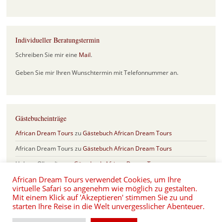
Individueller Beratungstermin
Schreiben Sie mir eine
Mail
.
Geben Sie mir Ihren Wunschtermin mit Telefonnummer an.
Gästebucheinträge
African Dream Tours
zu
Gästebuch African Dream Tours
African Dream Tours
zu
Gästebuch African Dream Tours
Helmut Olberding
zu
Gästebuch African Dream Tours
African Dream Tours verwendet Cookies, um Ihre
Sabine & Frank
zu
Gästebuch African Dream Tours
virtuelle Safari so angenehm wie möglich zu gestalten.
Eva und Hartmut Schönfeld
zu
Safari Jubiläum mit 17 Jahren African
Mit einem Klick auf 'Akzeptieren' stimmen Sie zu und
Dream Tours
starten Ihre Reise in die Welt unvergesslicher Abenteuer.