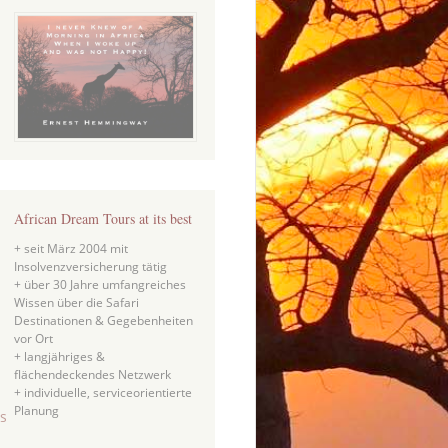
African Dream Tours at its best
+ seit März 2004 mit
Insolvenzversicherung tätig
+ über 30 Jahre umfangreiches
Wissen über die Safari
Destinationen & Gegebenheiten
vor Ort
+ langjähriges &
flächendeckendes Netzwerk
+ individuelle, serviceorientierte
Planung