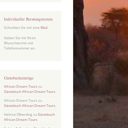
Individueller Beratungstermin
Schreiben Sie mir eine
Mail
.
Geben Sie mir Ihren
Wunschtermin mit
Telefonnummer an.
Gästebucheinträge
African Dream Tours
zu
Gästebuch African Dream Tours
African Dream Tours
zu
Gästebuch African Dream Tours
Helmut Olberding
zu
Gästebuch
African Dream Tours