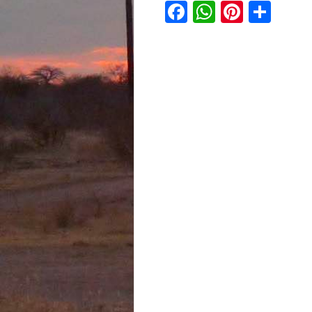
Facebook
WhatsAp
Pinter
Tei