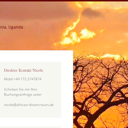
ania, Uganda
Direkter Kontakt Nicole
Mobil +49 172 2747874
Schicken Sie mir Ihre
Buchungsanfrage unter
nicole@african-dream-tours.de