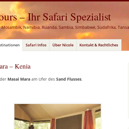
rs – Ihr Safari Spezialist
, Mosambik, Namibia, Ruanda, Sambia, Simbabwe, Südafrika, Tans
stinationen
Safari Infos
Über Nicole
Kontakt & Rechtliches
ara – Kenia
 der
Masai Mara
am Ufer des
Sand Flusses
.