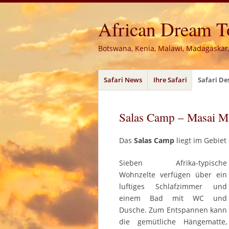
African Dream Tou
Botswana, Kenia, Malawi, Madagaskar
Menü
Zum
Safari News
Ihre Safari
Safari De
Inhalt
springen
Salas Camp – Masai M
Das
Salas Camp
liegt im Gebiet
Sieben Afrika-typische
Wohnzelte verfügen über ein
luftiges Schlafzimmer und
einem Bad mit WC und
Dusche. Zum Entspannen kann
die gemütliche Hängematte,