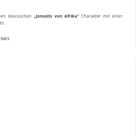
den klassischen
„Jenseits von Afrika“
Charakter mit einer
hl.
p
est
len