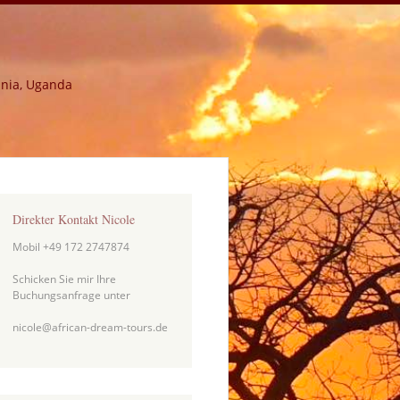
ania, Uganda
Direkter Kontakt Nicole
Mobil +49 172 2747874
Schicken Sie mir Ihre
Buchungsanfrage unter
nicole@african-dream-tours.de