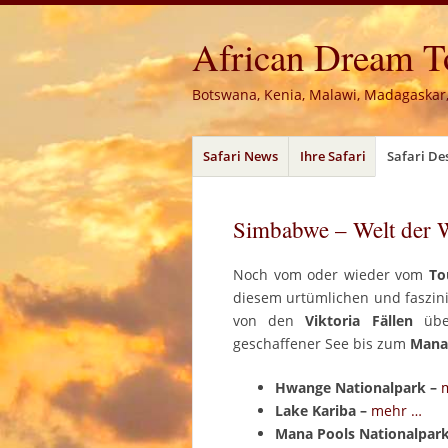
African Dream Tou
Botswana, Kenia, Malawi, Madagaskar
Menü
Zum
Safari News
Ihre Safari
Safari De
Inhalt
springen
Simbabwe – Welt der 
Noch vom oder wieder vom
To
diesem urtümlichen und faszin
von den
Viktoria Fällen
übe
geschaffener See bis zum
Mana
Hwange Nationalpark –
Lake Kariba –
mehr …
Mana Pools Nationalpar