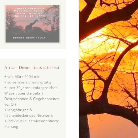
African Dream Tours at its best
+ seit März 2004 mit
Insolvenzversicherung tätig
+ über 30 Jahre umfangreiches
Wissen über die Safari
Destinationen & Gegebenheiten
vor Ort
+ langjähriges &
flächendeckendes Netzwerk
+ individuelle, serviceorientierte
Planung