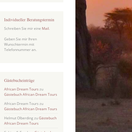
Individueller Beratungstermin
Schreiben Sie mir eine
Mail
.
Geben Sie mir Ihren
Wunschtermin mit
Telefonnummer an.
Gästebucheinträge
African Dream Tours
zu
Gästebuch African Dream Tours
African Dream Tours
zu
Gästebuch African Dream Tours
Helmut Olberding
zu
Gästebuch
African Dream Tours