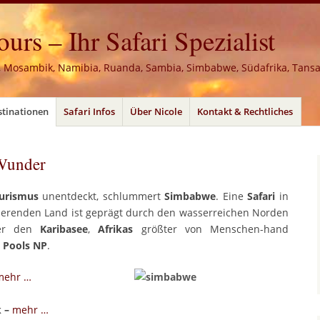
rs – Ihr Safari Spezialist
, Mosambik, Namibia, Ruanda, Sambia, Simbabwe, Südafrika, Tans
stinationen
Safari Infos
Über Nicole
Kontakt & Rechtliches
Wunder
urismus
unentdeckt, schlummert
Simbabwe
. Eine
Safari
in
ierenden Land ist geprägt durch den wasserreichen Norden
r den
Karibasee
,
Afrikas
größter von Menschen-hand
 Pools NP
.
mehr …
k –
mehr …