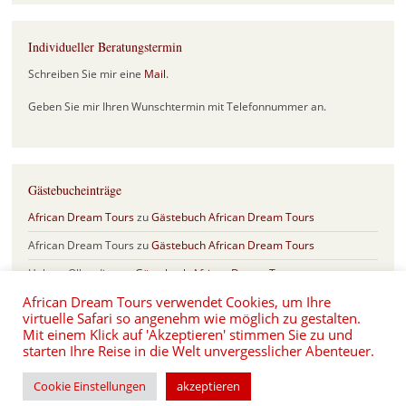
Individueller Beratungstermin
Schreiben Sie mir eine
Mail
.
Geben Sie mir Ihren Wunschtermin mit Telefonnummer an.
Gästebucheinträge
African Dream Tours
zu
Gästebuch African Dream Tours
African Dream Tours
zu
Gästebuch African Dream Tours
Helmut Olberding
zu
Gästebuch African Dream Tours
African Dream Tours verwendet Cookies, um Ihre
Sabine & Frank
zu
Gästebuch African Dream Tours
virtuelle Safari so angenehm wie möglich zu gestalten.
Eva und Hartmut Schönfeld
zu
Safari Jubiläum mit 17 Jahren African
Mit einem Klick auf 'Akzeptieren' stimmen Sie zu und
Dream Tours
starten Ihre Reise in die Welt unvergesslicher Abenteuer.
Cookie Einstellungen
akzeptieren
Proudly powered by WordPress
|
Theme: Misty Lake von
WordPress.com
.