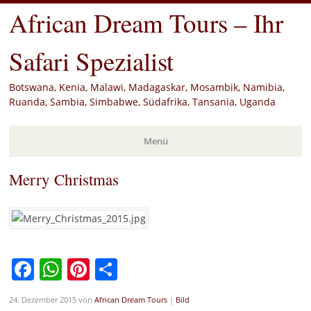
African Dream Tours – Ihr
Safari Spezialist
Botswana, Kenia, Malawi, Madagaskar, Mosambik, Namibia,
Ruanda, Sambia, Simbabwe, Südafrika, Tansania, Uganda
Menü
Merry Christmas
Zum
Inhalt
springen
Facebook
WhatsApp
Pinterest
Teilen
24. Dezember 2015
von
African Dream Tours
|
Bild