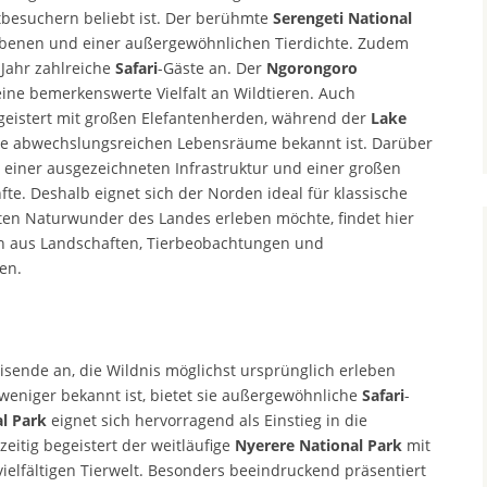
tbesuchern beliebt ist. Der berühmte
Serengeti
National
Ebenen und einer außergewöhnlichen Tierdichte. Zudem
 Jahr zahlreiche
Safari
-Gäste an. Der
Ngorongoro
ne bemerkenswerte Vielfalt an Wildtieren. Auch
geistert mit großen Elefantenherden, während der
Lake
ne abwechslungsreichen Lebensräume bekannt ist. Darüber
 einer ausgezeichneten Infrastruktur und einer großen
te. Deshalb eignet sich der Norden ideal für klassische
ten Naturwunder des Landes erleben möchte, findet hier
on aus Landschaften, Tierbeobachtungen und
en.
isende an, die Wildnis möglichst ursprünglich erleben
eniger bekannt ist, bietet sie außergewöhnliche
Safari
-
l Park
eignet sich hervorragend als Einstieg in die
zeitig begeistert der weitläufige
Nyerere National Park
mit
ielfältigen Tierwelt. Besonders beeindruckend präsentiert