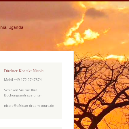
ania, Uganda
Direkter Kontakt Nicole
Mobil +49 172 2747874
Schicken Sie mir Ihre
Buchungsanfrage unter
nicole@african-dream-tours.de