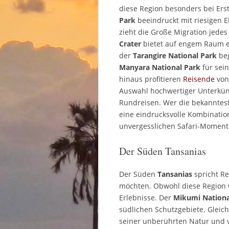
diese Region besonders bei Ers
Park
beeindruckt mit riesigen 
zieht die Große Migration jedes
Crater
bietet auf engem Raum ei
der
Tarangire National Park
be
Manyara National Park
für sei
hinaus profitieren
Reisende
von
Auswahl hochwertiger Unterkünf
Rundreisen. Wer die bekanntes
eine eindrucksvolle Kombinati
unvergesslichen Safari-Moment
Der Süden Tansanias
Der Süden
Tansanias
spricht Re
möchten. Obwohl diese Region w
Erlebnisse. Der
Mikumi Nationa
südlichen Schutzgebiete. Gleich
seiner unberührten Natur und v