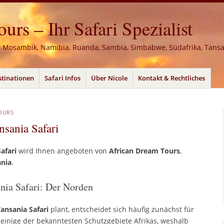
rs – Ihr Safari Spezialist
, Mosambik, Namibia, Ruanda, Sambia, Simbabwe, Südafrika, Tans
stinationen
Safari Infos
Über Nicole
Kontakt & Rechtliches
OURS
nsania Safari
Safari
wird Ihnen angeboten von
African Dream Tours
,
ania
.
nia Safari: Der Norden
ansania Safari
plant, entscheidet sich häufig zunächst für
 einige der bekanntesten Schutzgebiete Afrikas, weshalb