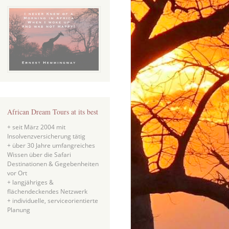
African Dream Tours at its best
+ seit März 2004 mit
Insolvenzversicherung tätig
+ über 30 Jahre umfangreiches
Wissen über die Safari
Destinationen & Gegebenheiten
vor Ort
+ langjähriges &
flächendeckendes Netzwerk
+ individuelle, serviceorientierte
Planung