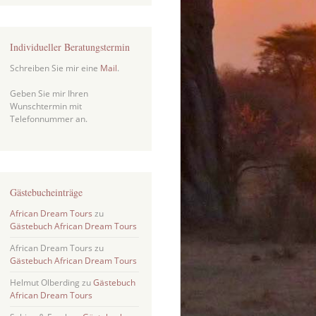
Individueller Beratungstermin
Schreiben Sie mir eine
Mail
.
Geben Sie mir Ihren
Wunschtermin mit
Telefonnummer an.
Gästebucheinträge
African Dream Tours
zu
Gästebuch African Dream Tours
African Dream Tours
zu
Gästebuch African Dream Tours
Helmut Olberding
zu
Gästebuch
African Dream Tours