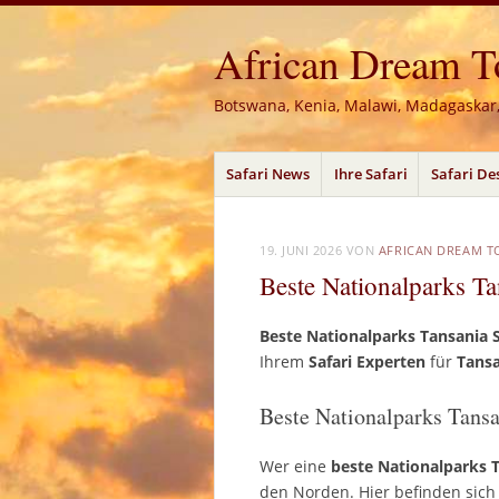
African Dream Tou
Botswana, Kenia, Malawi, Madagaskar
Menü
Zum
Safari News
Ihre Safari
Safari De
Inhalt
springen
19. JUNI 2026
VON
AFRICAN DREAM T
Beste Nationalparks Ta
Beste Nationalparks Tansania 
Ihrem
Safari Experten
für
Tans
Beste Nationalparks Tansa
Wer eine
beste Nationalparks T
den Norden. Hier befinden sich