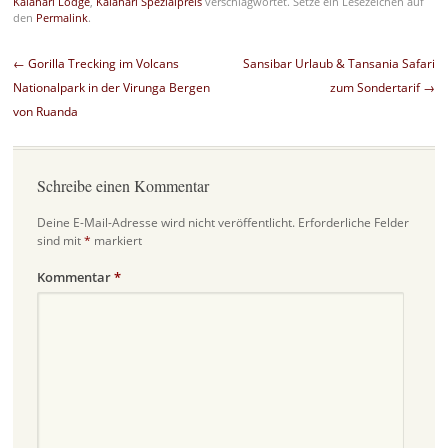
Kalahari Lodge
,
Kalahari Spezialpreis
verschlagwortet. Setze ein Lesezeichen auf
den
Permalink
.
Beitragsnavigation
←
Gorilla Trecking im Volcans
Sansibar Urlaub & Tansania Safari
Nationalpark in der Virunga Bergen
zum Sondertarif
→
von Ruanda
Schreibe einen Kommentar
Deine E-Mail-Adresse wird nicht veröffentlicht.
Erforderliche Felder
sind mit
*
markiert
Kommentar
*