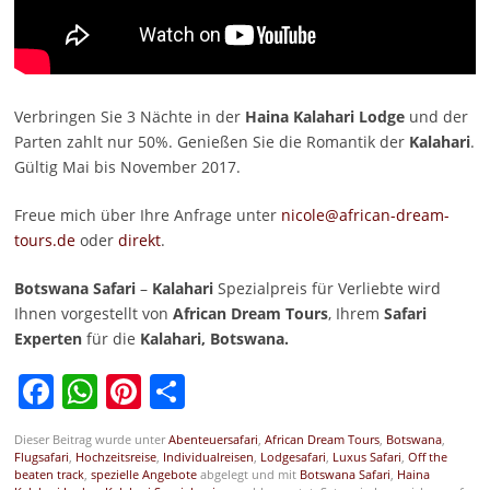
Verbringen Sie 3 Nächte in der
Haina Kalahari Lodge
und der
Parten zahlt nur 50%. Genießen Sie die Romantik der
Kalahari
.
Gültig Mai bis November 2017.
Freue mich über Ihre Anfrage unter
nicole@african-dream-
tours.de
oder
direkt
.
Botswana Safari
–
Kalahari
Spezialpreis für Verliebte wird
Ihnen vorgestellt von
African Dream Tours
, Ihrem
Safari
Experten
für die
Kalahari, Botswana.
Facebook
WhatsApp
Pinterest
Teilen
Dieser Beitrag wurde unter
Abenteuersafari
,
African Dream Tours
,
Botswana
,
Flugsafari
,
Hochzeitsreise
,
Individualreisen
,
Lodgesafari
,
Luxus Safari
,
Off the
beaten track
,
spezielle Angebote
abgelegt und mit
Botswana Safari
,
Haina