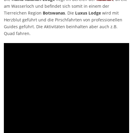
am Wasserloch und befindet sich somit in einem der
Tierreichen Region
Botswanas
. Die
Luxus Lodge
wird mit
Herzblut geführt und die Pirschfahrten von professionellen
Guides geführt. Die Aktivitäten beinhalten aber auch z.B.
Quad fahren.