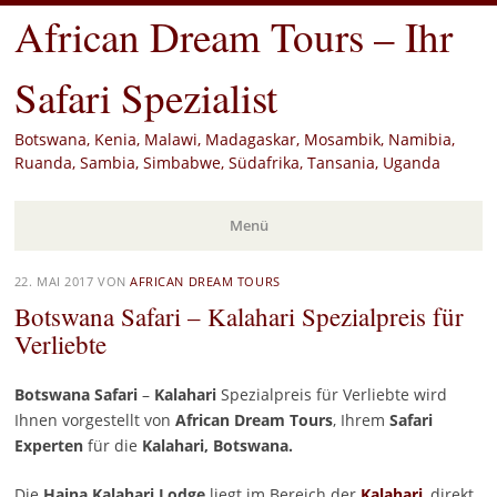
African Dream Tours – Ihr
Safari Spezialist
Botswana, Kenia, Malawi, Madagaskar, Mosambik, Namibia,
Ruanda, Sambia, Simbabwe, Südafrika, Tansania, Uganda
Menü
Zum
22. MAI 2017
VON
AFRICAN DREAM TOURS
Inhalt
Botswana Safari – Kalahari Spezialpreis für
springen
Verliebte
Botswana Safari
–
Kalahari
Spezialpreis für Verliebte wird
Ihnen vorgestellt von
African Dream Tours
, Ihrem
Safari
Experten
für die
Kalahari, Botswana.
Die
Haina Kalahari Lodge
liegt im Bereich der
Kalahari
, direkt