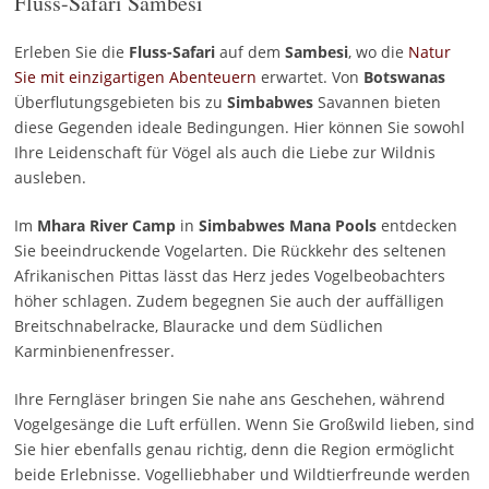
Fluss-Safari Sambesi
Erleben Sie die
Fluss-Safari
auf dem
Sambesi
, wo die
Natur
Sie mit einzigartigen Abenteuern
erwartet. Von
Botswanas
Überflutungsgebieten bis zu
Simbabwes
Savannen bieten
diese Gegenden ideale Bedingungen. Hier können Sie sowohl
Ihre Leidenschaft für Vögel als auch die Liebe zur Wildnis
ausleben.
Im
Mhara River Camp
in
Simbabwes
Mana Pools
entdecken
Sie beeindruckende Vogelarten. Die Rückkehr des seltenen
Afrikanischen Pittas lässt das Herz jedes Vogelbeobachters
höher schlagen. Zudem begegnen Sie auch der auffälligen
Breitschnabelracke, Blauracke und dem Südlichen
Karminbienenfresser.
Ihre Ferngläser bringen Sie nahe ans Geschehen, während
Vogelgesänge die Luft erfüllen. Wenn Sie Großwild lieben, sind
Sie hier ebenfalls genau richtig, denn die Region ermöglicht
beide Erlebnisse. Vogelliebhaber und Wildtierfreunde werden