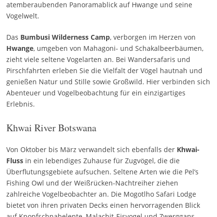
atemberaubenden Panoramablick auf Hwange und seine
Vogelwelt.
Das
Bumbusi Wilderness Camp
, verborgen im Herzen von
Hwange
, umgeben von Mahagoni- und Schakalbeerbäumen,
zieht viele seltene Vogelarten an. Bei Wandersafaris und
Pirschfahrten erleben Sie die Vielfalt der Vögel hautnah und
genießen Natur und Stille sowie Großwild. Hier verbinden sich
Abenteuer und Vogelbeobachtung für ein einzigartiges
Erlebnis.
Khwai River Botswana
Von Oktober bis März verwandelt sich ebenfalls der
Khwai-
Fluss
in ein lebendiges Zuhause für Zugvögel, die die
Überflutungsgebiete aufsuchen. Seltene Arten wie die Pel’s
Fishing Owl und der Weißrücken-Nachtreiher ziehen
zahlreiche Vogelbeobachter an. Die Mogotlho Safari Lodge
bietet von ihren privaten Decks einen hervorragenden Blick
auf Knopfschnabelente, Malachit-Eisvogel und Zwerggans.