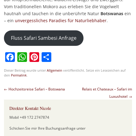
Vom traditionellen Mokoro aus erleben Sie die Vogelwelt
hautnah und tauchen in die unberührte Natur
Botswanas
ein
– ein
unvergessliches Paradies für Naturliebhaber
.
Fluss Safari Sambesi Anfrage
Facebook
WhatsApp
Pinterest
Teilen
Dieser Beitrag wurde unter
Allgemein
veröffentlicht. Setze ein Lesezeichen auf
den
Permalink
.
Beitragsnavigation
←
Hochzeitsreise Safari – Botswana
Relais et Chateaux – Safari im
Luxushotel
→
Direkter Kontakt Nicole
Mobil +49 172 2747874
Schicken Sie mir Ihre Buchungsanfrage unter