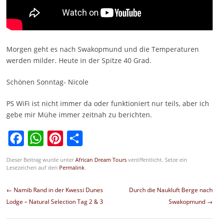
Morgen geht es nach Swakopmund und die Temperaturen
werden milder. Heute in der Spitze 40 Grad.
Schönen Sonntag- Nicole
PS WiFi ist nicht immer da oder funktioniert nur teils, aber ich
gebe mir Mühe immer zeitnah zu berichten.
Facebook
WhatsApp
Pinterest
Teilen
Dieser Beitrag wurde unter
African Dream Tours
veröffentlicht. Setze ein
Lesezeichen auf den
Permalink
.
Beitragsnavigation
←
Namib Rand in der Kwessi Dunes
Durch die Naukluft Berge nach
Lodge – Natural Selection Tag 2 & 3
Swakopmund
→