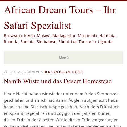
African Dream Tours – Ihr
Safari Spezialist
Botswana, Kenia, Malawi, Madagaskar, Mosambik, Namibia,
Ruanda, Sambia, Simbabwe, Südafrika, Tansania, Uganda
Menü
Zum
27. DEZEMBER 2020
VON
AFRICAN DREAM TOURS
Inhalt
Namib Wüste und das Desert Homestead
springen
Heute Nacht haben wir wieder unter dem freien Sternenzelt
geschlafen und als ich nachts ein Äuglein aufgemacht habe,
habe ich eine Sternschnuppe gesehen. Nach dem Frühstück
entspannt losgefahren und zügig zu den jähsten Dünen
dieser Erde in der ältesten Wüste dieser Erde vorgedrungen.
Vorbei an Fahrzeugen, die im Sand stecken geblieben sind. Es