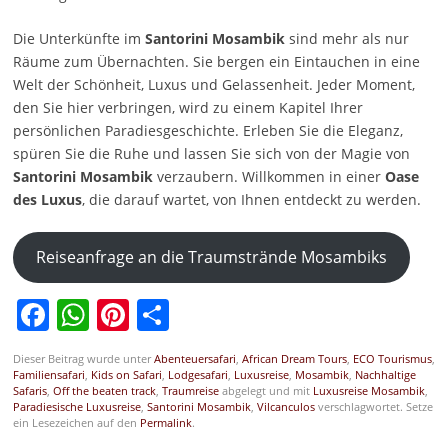
Die Unterkünfte im
Santorini Mosambik
sind mehr als nur
Räume zum Übernachten. Sie bergen ein Eintauchen in eine
Welt der Schönheit, Luxus und Gelassenheit. Jeder Moment,
den Sie hier verbringen, wird zu einem Kapitel Ihrer
persönlichen Paradiesgeschichte. Erleben Sie die Eleganz,
spüren Sie die Ruhe und lassen Sie sich von der Magie von
Santorini
Mosambik
verzaubern. Willkommen in einer
Oase
des Luxus
, die darauf wartet, von Ihnen entdeckt zu werden.
Reiseanfrage an die Traumstrände Mosambiks
Facebook
WhatsApp
Pinterest
Teilen
Dieser Beitrag wurde unter
Abenteuersafari
,
African Dream Tours
,
ECO Tourismus
,
Familiensafari
,
Kids on Safari
,
Lodgesafari
,
Luxusreise
,
Mosambik
,
Nachhaltige
Safaris
,
Off the beaten track
,
Traumreise
abgelegt und mit
Luxusreise Mosambik
,
Paradiesische Luxusreise
,
Santorini Mosambik
,
Vilcanculos
verschlagwortet. Setze
ein Lesezeichen auf den
Permalink
.