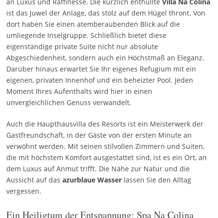
an Luxus und Raffinesse. Die kürzlich enthüllte
Villa Na Colina
ist das Juwel der Anlage, das stolz auf dem Hügel thront. Von
dort haben Sie einen atemberaubenden Blick auf die
umliegende Inselgruppe. Schließlich bietet diese
eigenständige private Suite nicht nur absolute
Abgeschiedenheit, sondern auch ein Höchstmaß an Eleganz.
Darüber hinaus erwartet Sie Ihr eigenes Refugium mit ein
eigenen, privaten Innenhof und ein beheizter Pool. Jeden
Moment Ihres Aufenthalts wird hier in einen
unvergleichlichen Genuss verwandelt.
Auch die Haupthausvilla des Resorts ist ein Meisterwerk der
Gastfreundschaft, in der Gäste von der ersten Minute an
verwöhnt werden. Mit seinen stilvollen Zimmern und Suiten,
die mit höchstem Komfort ausgestattet sind, ist es ein Ort, an
dem Luxus auf Anmut trifft. Die Nähe zur Natur und die
Aussicht auf das
azurblaue Wasser
lassen Sie den Alltag
vergessen.
Ein Heiligtum der Entspannung: Spa Na Colina