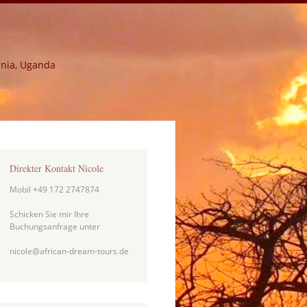
ania, Uganda
Direkter Kontakt Nicole
Mobil +49 172 2747874
Schicken Sie mir Ihre
Buchungsanfrage unter
nicole@african-dream-tours.de