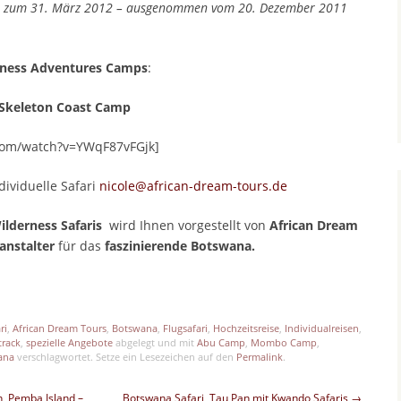
is zum 31. März 2012 – ausgenommen vom 20. Dezember 2011
rness Adventures Camps
:
keleton Coast Camp
com/watch?v=YWqF87vFGjk]
dividuelle Safari
nicole@african-dream-tours.de
ilderness Safaris
wird Ihnen vorgestellt von
African Dream
anstalter
für das
faszinierende Botswana.
p
est
len
ri
,
African Dream Tours
,
Botswana
,
Flugsafari
,
Hochzeitsreise
,
Individualreisen
,
track
,
spezielle Angebote
abgelegt und mit
Abu Camp
,
Mombo Camp
,
ana
verschlagwortet. Setze ein Lesezeichen auf den
Permalink
.
, Pemba Island –
Botswana Safari, Tau Pan mit Kwando Safaris
→