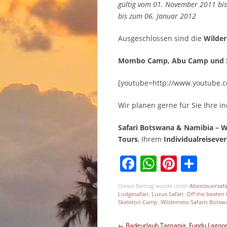
gültig vom 01. November 2011 b
bis zum 06. Januar 2012
Ausgeschlossen sind die
Wilde
Mombo Camp, Abu Camp und S
[youtube=http://www.youtube.
Wir planen gerne für Sie Ihre in
Safari Botswana & Namibia – W
Tours
, Ihrem
Individualreisever
Facebook
WhatsAp
Pinter
Tei
Dieser Beitrag wurde unter
Abenteuersafa
Lodgesafari
,
Luxus Safari
,
Off the beaten 
Skeleton Camp
,
Wilderness Safaris Botsw
Beitragsnavigation
←
Badeurlaub Tansania, Fundu Lagoon