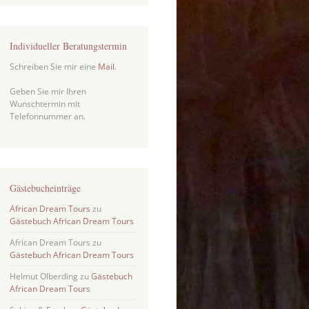
Individueller Beratungstermin
Schreiben Sie mir eine
Mail
.
Geben Sie mir Ihren
Wunschtermin mit
Telefonnummer an.
Gästebucheinträge
African Dream Tours
zu
Gästebuch African Dream Tours
African Dream Tours
zu
Gästebuch African Dream Tours
Helmut Olberding
zu
Gästebuch
African Dream Tours