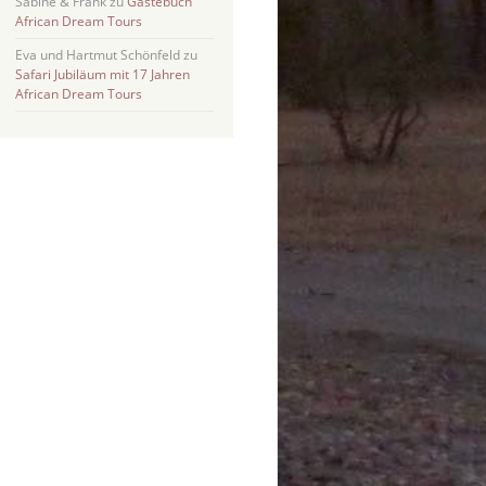
Sabine & Frank
zu
Gästebuch
African Dream Tours
Eva und Hartmut Schönfeld
zu
Safari Jubiläum mit 17 Jahren
African Dream Tours