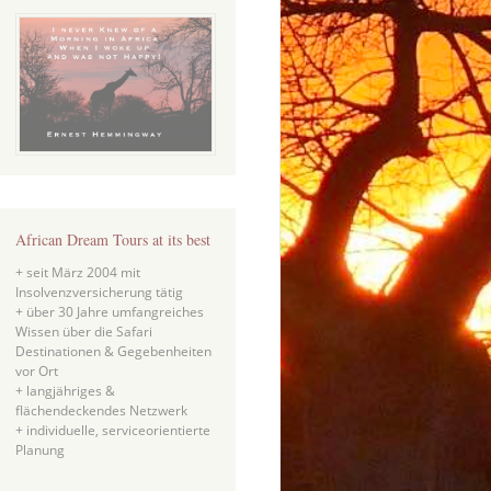
African Dream Tours at its best
+ seit März 2004 mit
Insolvenzversicherung tätig
+ über 30 Jahre umfangreiches
Wissen über die Safari
Destinationen & Gegebenheiten
vor Ort
+ langjähriges &
flächendeckendes Netzwerk
+ individuelle, serviceorientierte
Planung