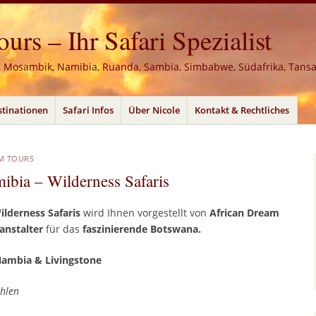
rs – Ihr Safari Spezialist
, Mosambik, Namibia, Ruanda, Sambia, Simbabwe, Südafrika, Tans
stinationen
Safari Infos
Über Nicole
Kontakt & Rechtliches
M TOURS
ibia – Wilderness Safaris
lderness Safaris
wird Ihnen vorgestellt von
African Dream
anstalter
für das
faszinierende Botswana.
Nambia & Livingstone
ahlen