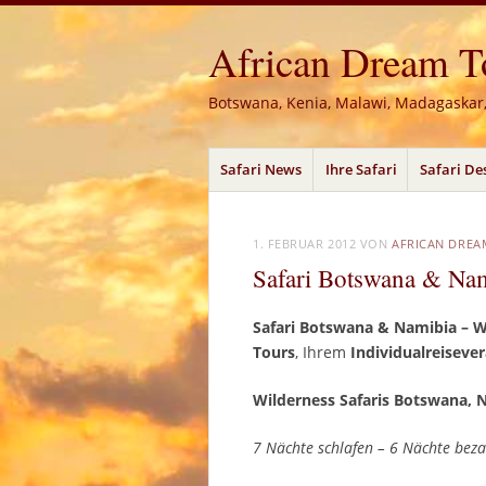
African Dream Tou
Botswana, Kenia, Malawi, Madagaskar
Menü
Zum
Safari News
Ihre Safari
Safari De
Inhalt
springen
1. FEBRUAR 2012
VON
AFRICAN DREA
Safari Botswana & Nam
Safari Botswana & Namibia – Wi
Tours
, Ihrem
Individualreisever
Wilderness Safaris Botswana, 
7 Nächte schlafen – 6 Nächte bez