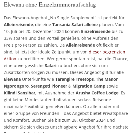
Elewana ohne Einzelzimmeraufschlag
Das Elewana-Angebot „No Single Supplement“ ist perfekt für
Alleinreisende
, die eine
Tansania Safari alleine
planen. Vom
10. Juli bis 20. Dezember 2024 können
Einzelreisende
bis zu
33% sparen und den Vorteil genießen, ohne Aufpreis den
Preis pro Person zu zahlen. Da
Alleinreisende
oft flexibler
sind, ist jetzt der ideale Zeitpunkt, um von
dieser begrenzten
Aktion
zu profitieren. Wer gerne spontan reist, hat die Chance,
eine unvergessliche
Safari
zu buchen, ohne sich um
Zusatzkosten sorgen zu müssen. Dieses Angebot gilt für alle
Elewana
Unterkünfte wie
Tarangire Treetops
,
The Manor
Ngorongoro
,
Serengeti Pioneer
&
Migration Camp
sowie
Kilindi
Sansibar
, mit Ausnahme der
Arusha Coffee Lodge
. Es
gibt keine Mindestaufenthaltsdauer, sodass Reisende
maximale Flexibilität genießen können. Ob allein oder mit
einer Gruppe von Freunden – das Angebot bietet Privatsphäre
und Komfort. Buchen Sie bis zum 28. Oktober 2024 und
sichern Sie sich dieses unschlagbare Angebot für Ihre nächste