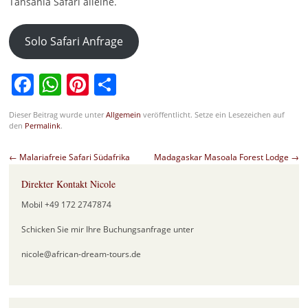
Tansania Safari alleine.
Solo Safari Anfrage
Facebook
WhatsApp
Pinterest
Teilen
Dieser Beitrag wurde unter
Allgemein
veröffentlicht. Setze ein Lesezeichen auf
den
Permalink
.
Beitragsnavigation
←
Malariafreie Safari Südafrika
Madagaskar Masoala Forest Lodge
→
Direkter Kontakt Nicole
Mobil +49 172 2747874
Schicken Sie mir Ihre Buchungsanfrage unter
nicole@african-dream-tours.de