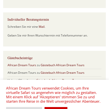
Individueller Beratungstermin
Schreiben Sie mir eine
Mail
.
Geben Sie mir Ihren Wunschtermin mit Telefonnummer an.
Gästebucheinträge
African Dream Tours
zu
Gästebuch African Dream Tours
African Dream Tours
zu
Gästebuch African Dream Tours
Helmut Olberding
zu
Gästebuch African Dream Tours
African Dream Tours verwendet Cookies, um Ihre
Sabine & Frank
zu
Gästebuch African Dream Tours
virtuelle Safari so angenehm wie möglich zu gestalten.
Eva und Hartmut Schönfeld
zu
Safari Jubiläum mit 17 Jahren African
Mit einem Klick auf 'Akzeptieren' stimmen Sie zu und
Dream Tours
starten Ihre Reise in die Welt unvergesslicher Abenteuer.