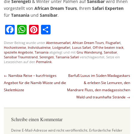
die
Serengeti
& Winter unter Palmen auf
Sansibar
wird Ihnen
vorgestellt von
African Dream Tours
, Ihrem
Safari Experten
für
Tansania
und
Sansibar
.
Facebook
WhatsApp
Pinterest
Teilen
Dieser Beitrag wurde unter
Abenteuersafari
,
African Dream Tours
,
Flugsafari
,
Hochzeitsreise
,
Individualreise
,
Lodgesafari
,
Luxus Safari
,
Off the beaten track
,
spezielle Angebote
,
Tansania
abgelegt und mit
Gnu Wanderung
,
Sansibar
,
Sansibar Traumstrand
,
Serengeti
,
Tansania Safari
verschlagwortet. Setze ein
Lesezeichen auf den
Permalink
.
Beitragsnavigation
←
Namibia Reise – kurzfristiges
Barfuß Luxus im Süden Madagaskars
Angebot für die Namib Wüste und die
& erleben Sie Lemuren, den
Skelettküste
Mandrare Fluss, den madagassischen
Wald und traumhafte Strände
→
Schreibe einen Kommentar
Deine E-Mail-Adresse wird nicht veröffentlicht.
Erforderliche Felder