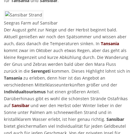
für
Tansania
und
Sansibar
.
Seegras Farm auf Sansibar
Der August geht zur Neige und der Herbst beginnt bald.
Aktuell genießen wir noch den Spätsommer und wissen aber
auch, dass danach die Temperaturen sinken. In
Tansania
kommt zwar im Oktober auch etwas Regen, aber das geht als
kleine Regenzeit und kurze Abkühlung durch. Die Wanderung
der Gnus und Zebras werden bald über den Mara Fluss
zurück in die
Serengeti
kommen. Dieses Highlight lohnt sich in
Tansania
zu erleben, denn hier ist das Angebot an
verschiedenen Mittelklasseunterkünften größer und der
Individualtourismus
hat einen größeren Anteil.
Darüberhinaus gibt es wohl die schönsten Strände Ostafrikas
auf
Sansibar
und wer den Herbst oder Winter lieber in der
Sonne unter Palmen am schneeweißen Strand und in
kristallklarem Wasser erlebt, ist hier genau richtig.
Sansibar
bietet gleichermaßen viel Individualität für jeden Geldbeutel
und auch für jeden Geschmack. Von der privaten Insel für