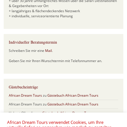
+ über 30 Jahre umfangreiches Wissen über die Safari Destinationen
& Gegebenheiten vor Ort
+ langjähriges & flächendeckendes Netzwerk
+ individuelle, serviceorientierte Planung
Individueller Beratungstermin
Schreiben Sie mir eine
Mail
.
Geben Sie mir Ihren Wunschtermin mit Telefonnummer an.
Gästebucheinträge
African Dream Tours
zu
Gästebuch African Dream Tours
African Dream Tours
zu
Gästebuch African Dream Tours
Helmut Olberding
zu
Gästebuch African Dream Tours
African Dream Tours verwendet Cookies, um Ihre
Sabine & Frank
zu
Gästebuch African Dream Tours