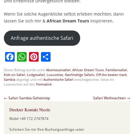
und Erlebnisse unvergesslich bleiben.
Wenn Sie solche Augenblicke selbst erleben möchten, dann
lassen Sie sich mir &
African Dream Tours
inspirieren.
Anfrage authentische Safari
Facebook
WhatsApp
Pinterest
Teilen
Dieser Beitrag wurde unter
Abenteuersafari
,
African Dream Tours
,
Familiensafari
,
Kids on Safari
,
Lodgesafari
,
Luxusreise
,
Nachhaltige Safaris
,
Off the beaten track
,
Sambia
abgelegt und mit
Authentische Safari
verschlagwortet. Setze ein
Lesezeichen auf den
Permalink
.
Beitragsnavigation
←
Safari Sambia Geheimtip
Safari Weihnachten
→
Direkter Kontakt Nicole
Mobil +49 172 2747874
Schicken Sie mir Ihre Buchungsanfrage unter