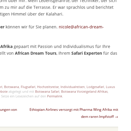
Form über mir. Mein Lebensgefährte, der Techniker, der sich
am zu mir auf die Terrasse. Er war sprachlos und berichtet
tigen Himmel über der Kalahari.
uer
können wir für Sie planen.
nicole@african-dream-
n
Afrika
gepaart mit Passion und Individualismus für Ihre
ellt von
African Dream Tours
, Ihrem
Safari Experten
für das
p
est
len
ri
,
Botswana
,
Flugsafari
,
Hochzeitsreise
,
Individualreisen
,
Lodgesafari
,
Luxus
ebote
abgelegt und mit
Botswana Safari
,
Botswana Vorzeigeland Afrikas
,
 Setze ein Lesezeichen auf den
Permalink
.
hrungen von
Ethiopian Airlines versorgt mit Pharma Wing Afrika mit
dem raren Impfstoff
→