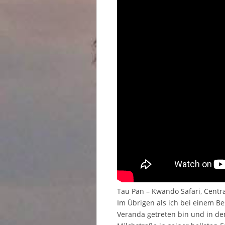
Tau Pan – Kwando Safari, Centr
Im Übrigen als ich bei einem B
Veranda getreten bin und in de