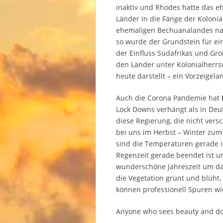
inaktiv und Rhodes hatte das eh
Länder in die Fänge der Kolonia
ehemaligen Bechuanalandes nach
so wurde der Grundstein für ei
der Einfluss Südafrikas und Gro
den Länder unter Kolonialherrs
heute darstellt – ein Vorzeigela
Auch die Corona Pandemie hat
Lock Downs verhängt als in Deut
diese Regierung, die nicht vers
bei uns im Herbst – Winter zu
sind die Temperaturen gerade 
Regenzeit gerade beendet ist u
wunderschöne Jahreszeit um da
die Vegetation grünt und blüht.
können professionell Spuren wi
Anyone who sees beauty and does