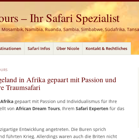
rs – Ihr Safari Spezialist
, Mosambik, Namibia, Ruanda, Sambia, Simbabwe, Südafrika, Tans
stinationen
Safari Infos
Über Nicole
Kontakt & Rechtliches
OURS
eland in Afrika gepaart mit Passion und
re Traumsafari
n
Afrika
gepaart mit Passion und Individualismus für Ihre
ellt von
African Dream Tours
, Ihrem
Safari Experten
für das
zigartige Entwicklung angetreten. Die Buren sprich
d führten Krieg. Allerdings waren auch die Briten nicht