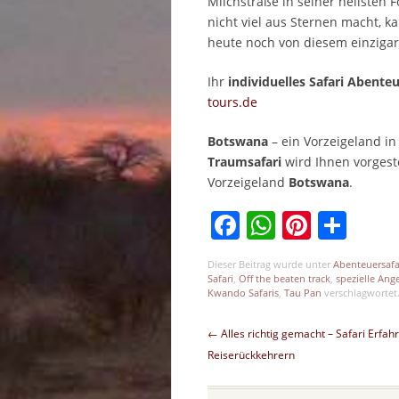
Milchstraße in seiner hellsten 
nicht viel aus Sternen macht, k
heute noch von diesem einzigar
Ihr
individuelles Safari Abente
tours.de
Botswana
– ein Vorzeigeland i
Traumsafari
wird Ihnen vorgest
Vorzeigeland
Botswana
.
Facebook
WhatsAp
Pinter
Tei
Dieser Beitrag wurde unter
Abenteuersafa
Safari
,
Off the beaten track
,
spezielle Ang
Kwando Safaris
,
Tau Pan
verschlagwortet.
Beitragsnavigation
←
Alles richtig gemacht – Safari Erfa
Reiserückkehrern