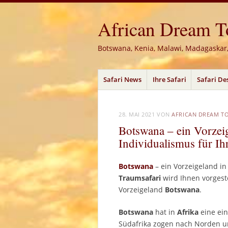
African Dream Tou
Botswana, Kenia, Malawi, Madagaskar
Menü
Zum
Safari News
Ihre Safari
Safari De
Inhalt
springen
28. MAI 2021
VON
AFRICAN DREAM T
Botswana – ein Vorzeig
Individualismus für Ih
Botswana
– ein Vorzeigeland i
Traumsafari
wird Ihnen vorgest
Vorzeigeland
Botswana
.
Botswana
hat in
Afrika
eine ein
Südafrika zogen nach Norden un