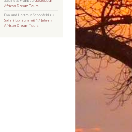
Sabine & Frank
zu
Gästebuch
African Dream Tours
Eva und Hartmut Schönfeld
zu
Safari Jubiläum mit 17 Jahren
African Dream Tours