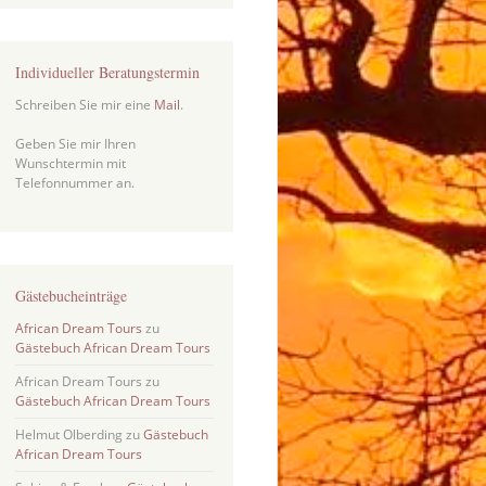
Individueller Beratungstermin
Schreiben Sie mir eine
Mail
.
Geben Sie mir Ihren
Wunschtermin mit
Telefonnummer an.
Gästebucheinträge
African Dream Tours
zu
Gästebuch African Dream Tours
African Dream Tours
zu
Gästebuch African Dream Tours
Helmut Olberding
zu
Gästebuch
African Dream Tours