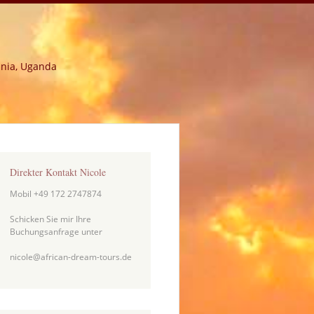
ania, Uganda
Direkter Kontakt Nicole
Mobil +49 172 2747874
Schicken Sie mir Ihre
Buchungsanfrage unter
nicole@african-dream-tours.de