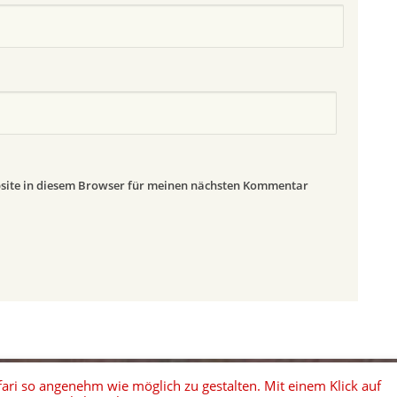
site in diesem Browser für meinen nächsten Kommentar
Proudly powered by WordPress
|
Theme: Misty Lake von
WordPress.com
.
ari so angenehm wie möglich zu gestalten. Mit einem Klick auf