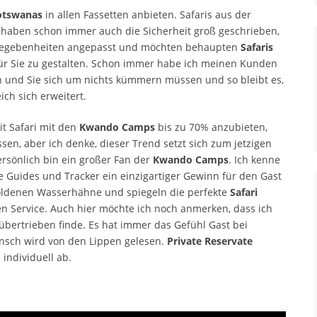
otswanas
in allen Fassetten anbieten. Safaris aus der
haben schon immer auch die Sicherheit groß geschrieben,
Gegebenheiten angepasst und möchten behaupten
Safaris
für Sie zu gestalten. Schon immer habe ich meinen Kunden
en und Sie sich um nichts kümmern müssen und so bleibt es,
ch sich erweitert.
it Safari mit den
Kwando Camps
bis zu 70% anzubieten,
ssen, aber ich denke, dieser Trend setzt sich zum jetzigen
ersönlich bin ein großer Fan der
Kwando Camps
. Ich kenne
ie Guides und Tracker ein einzigartiger Gewinn für den Gast
oldenen Wasserhähne und spiegeln die perfekte
Safari
 Service. Auch hier möchte ich noch anmerken, dass ich
 übertrieben finde. Es hat immer das Gefühl Gast bei
nsch wird von den Lippen gelesen.
Private Reservate
individuell ab.