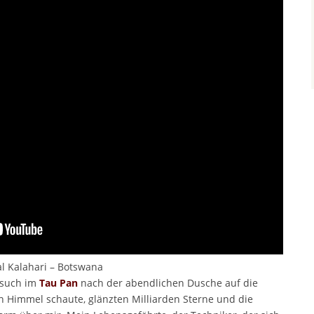
al Kalahari – Botswana
esuch im
Tau Pan
nach der abendlichen Dusche auf die
n Himmel schaute, glänzten Milliarden Sterne und die