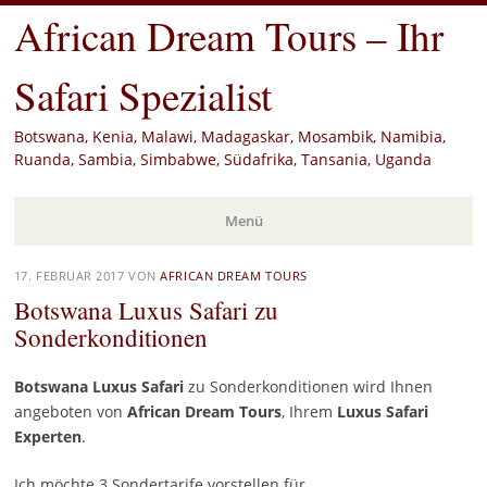
African Dream Tours – Ihr
Safari Spezialist
Botswana, Kenia, Malawi, Madagaskar, Mosambik, Namibia,
Ruanda, Sambia, Simbabwe, Südafrika, Tansania, Uganda
Menü
Zum
17. FEBRUAR 2017
VON
AFRICAN DREAM TOURS
Inhalt
Botswana Luxus Safari zu
springen
Sonderkonditionen
Botswana Luxus Safari
zu Sonderkonditionen wird Ihnen
angeboten von
African Dream Tours
, Ihrem
Luxus Safari
Experten
.
Ich möchte 3 Sondertarife vorstellen für