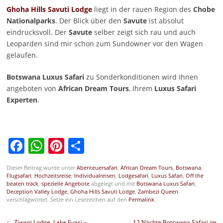
Ghoha Hills Savuti Lodge
liegt in der rauen Region des
Chobe
Nationalparks
. Der Blick über den
Savute
ist absolut
eindrucksvoll. Der
Savute
selber zeigt sich rau und auch
Leoparden sind mir schon zum Sundowner vor den Wagen
gelaufen.
Botswana Luxus Safari
zu Sonderkonditionen wird Ihnen
angeboten von
African Dream Tours
, Ihrem
Luxus Safari
Experten
.
Facebook
WhatsApp
Pinterest
Teilen
Dieser Beitrag wurde unter
Abenteuersafari
,
African Dream Tours
,
Botswana
,
Flugsafari
,
Hochzeitsreise
,
Individualreisen
,
Lodgesafari
,
Luxus Safari
,
Off the
beaten track
,
spezielle Angebote
abgelegt und mit
Botswana Luxus Safari
,
Deception Valley Lodge
,
Ghoha Hills Savuti Lodge
,
Zambezi Queen
verschlagwortet. Setze ein Lesezeichen auf den
Permalink
.
Beitragsnavigation
←
Ziwani Lodge, Lake Eyasi –
12 Nächte Botswana Safari im