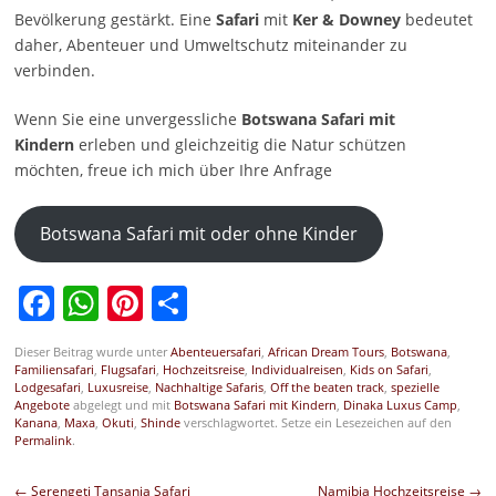
Bevölkerung gestärkt. Eine
Safari
mit
Ker & Downey
bedeutet
daher, Abenteuer und Umweltschutz miteinander zu
verbinden.
Wenn Sie eine unvergessliche
Botswana Safari mit
Kindern
erleben und gleichzeitig die Natur schützen
möchten, freue ich mich über Ihre Anfrage
Botswana Safari mit oder ohne Kinder
Facebook
WhatsApp
Pinterest
Teilen
Dieser Beitrag wurde unter
Abenteuersafari
,
African Dream Tours
,
Botswana
,
Familiensafari
,
Flugsafari
,
Hochzeitsreise
,
Individualreisen
,
Kids on Safari
,
Lodgesafari
,
Luxusreise
,
Nachhaltige Safaris
,
Off the beaten track
,
spezielle
Angebote
abgelegt und mit
Botswana Safari mit Kindern
,
Dinaka Luxus Camp
,
Kanana
,
Maxa
,
Okuti
,
Shinde
verschlagwortet. Setze ein Lesezeichen auf den
Permalink
.
Beitragsnavigation
←
Serengeti Tansania Safari
Namibia Hochzeitsreise
→