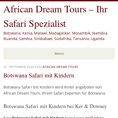
African Dream Tours – Ihr
Safari Spezialist
Botswana, Kenia, Malawi, Madagaskar, Mosambik, Namibia,
Ruanda, Sambia, Simbabwe, Südafrika, Tansania, Uganda
Menü
Zum
27. SEPTEMBER 2024
VON
AFRICAN DREAM TOURS
Inhalt
Botswana Safari mit Kindern
springen
Botswana Safari mit Kindern wird Ihnen angeboten von
African Dream Tours, Ihrem Safari Experten für Botswana.
Botswana Safari mit Kindern bei Ker & Downey
Eine
Botswana Safari mit Kindern
bietet eine
großartige