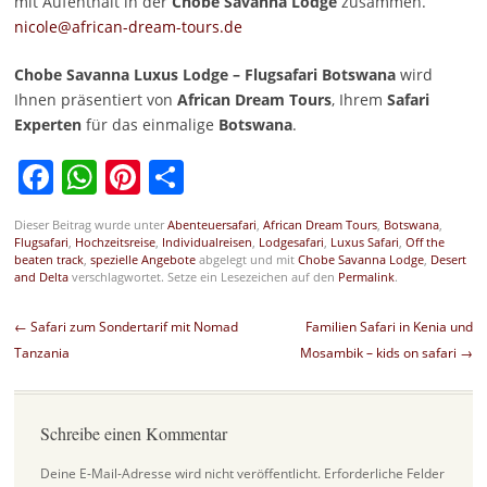
mit Aufenthalt in der
Chobe Savanna Lodge
zusammen.
nicole@african-dream-tours.de
Chobe Savanna Luxus Lodge – Flugsafari Botswana
wird
Ihnen präsentiert von
African Dream Tours
, Ihrem
Safari
Experten
für das einmalige
Botswana
.
Facebook
WhatsApp
Pinterest
Teilen
Dieser Beitrag wurde unter
Abenteuersafari
,
African Dream Tours
,
Botswana
,
Flugsafari
,
Hochzeitsreise
,
Individualreisen
,
Lodgesafari
,
Luxus Safari
,
Off the
beaten track
,
spezielle Angebote
abgelegt und mit
Chobe Savanna Lodge
,
Desert
and Delta
verschlagwortet. Setze ein Lesezeichen auf den
Permalink
.
Beitragsnavigation
←
Safari zum Sondertarif mit Nomad
Familien Safari in Kenia und
Tanzania
Mosambik – kids on safari
→
Schreibe einen Kommentar
Deine E-Mail-Adresse wird nicht veröffentlicht.
Erforderliche Felder