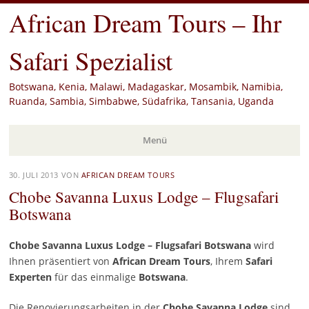
African Dream Tours – Ihr
Safari Spezialist
Botswana, Kenia, Malawi, Madagaskar, Mosambik, Namibia,
Ruanda, Sambia, Simbabwe, Südafrika, Tansania, Uganda
Menü
Zum
30. JULI 2013
VON
AFRICAN DREAM TOURS
Inhalt
Chobe Savanna Luxus Lodge – Flugsafari
springen
Botswana
Chobe Savanna Luxus Lodge – Flugsafari Botswana
wird
Ihnen präsentiert von
African Dream Tours
, Ihrem
Safari
Experten
für das einmalige
Botswana
.
Die Renovierungsarbeiten in der
Chobe Savanna Lodge
sind