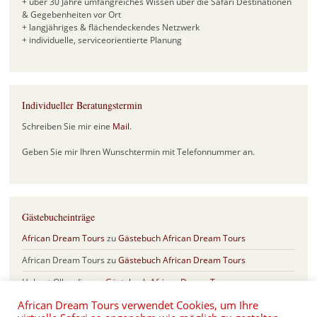
+ über 30 Jahre umfangreiches Wissen über die Safari Destinationen
& Gegebenheiten vor Ort
+ langjähriges & flächendeckendes Netzwerk
+ individuelle, serviceorientierte Planung
Individueller Beratungstermin
Schreiben Sie mir eine
Mail
.
Geben Sie mir Ihren Wunschtermin mit Telefonnummer an.
Gästebucheinträge
African Dream Tours
zu
Gästebuch African Dream Tours
African Dream Tours
zu
Gästebuch African Dream Tours
Helmut Olberding
zu
Gästebuch African Dream Tours
African Dream Tours verwendet Cookies, um Ihre
Sabine & Frank
zu
Gästebuch African Dream Tours