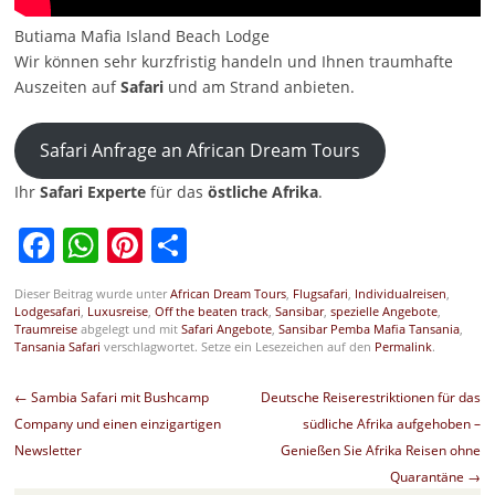
Butiama Mafia Island Beach Lodge
Wir können sehr kurzfristig handeln und Ihnen traumhafte
Auszeiten auf
Safari
und am Strand anbieten.
Safari Anfrage an African Dream Tours
Ihr
Safari Experte
für das
östliche
Afrika
.
Facebook
WhatsApp
Pinterest
Teilen
Dieser Beitrag wurde unter
African Dream Tours
,
Flugsafari
,
Individualreisen
,
Lodgesafari
,
Luxusreise
,
Off the beaten track
,
Sansibar
,
spezielle Angebote
,
Traumreise
abgelegt und mit
Safari Angebote
,
Sansibar Pemba Mafia Tansania
,
Tansania Safari
verschlagwortet. Setze ein Lesezeichen auf den
Permalink
.
Beitragsnavigation
←
Sambia Safari mit Bushcamp
Deutsche Reiserestriktionen für das
Company und einen einzigartigen
südliche Afrika aufgehoben –
Newsletter
Genießen Sie Afrika Reisen ohne
Quarantäne
→