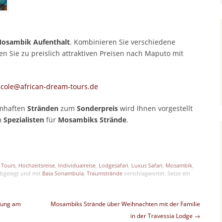
osambik Aufenthalt
. Kombinieren Sie verschiedene
n Sie zu preislich attraktiven Preisen nach Maputo mit
icole@african-dream-tours.de
umhaften
Stränden
zum
Sonderpreis
wird Ihnen vorgestellt
m
Spezialisten
für
Mosambiks Strände
.
p
est
len
 Tours
,
Hochzeitsreise
,
Individualreise
,
Lodgesafari
,
Luxus Safari
,
Mosambik
,
bgelegt und mit
Baia Sonambula
,
Traumstrände
verschlagwortet. Setze ein
nung am
Mosambiks Strände über Weihnachten mit der Familie
in der Travessia Lodge
→