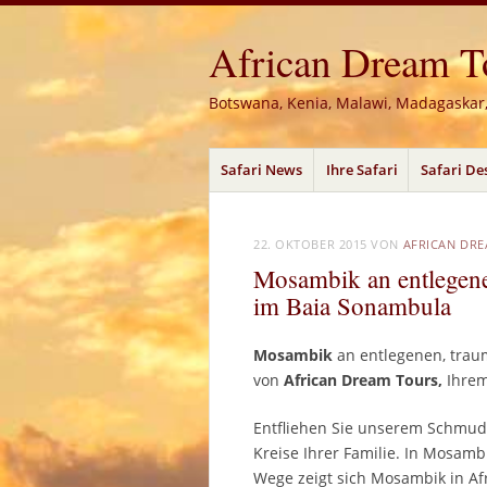
African Dream Tou
Botswana, Kenia, Malawi, Madagaskar
Menü
Zum
Safari News
Ihre Safari
Safari De
Inhalt
springen
22. OKTOBER 2015
VON
AFRICAN DR
Mosambik an entlegene
im Baia Sonambula
Mosambik
an entlegenen, tra
von
African Dream Tours,
Ihre
Entfliehen Sie unserem Schmud
Kreise Ihrer Familie. In Mosamb
Wege zeigt sich Mosambik in Af