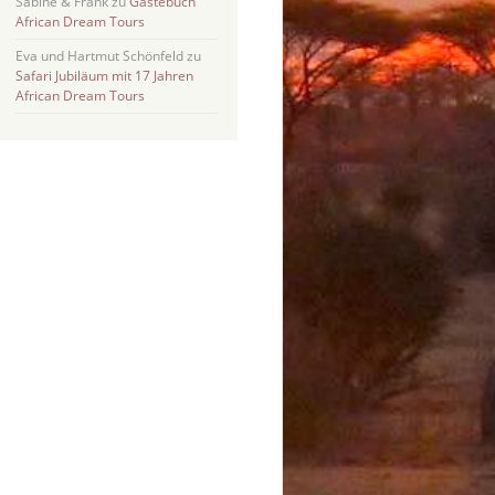
Sabine & Frank
zu
Gästebuch
African Dream Tours
Eva und Hartmut Schönfeld
zu
Safari Jubiläum mit 17 Jahren
African Dream Tours