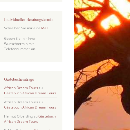
Individueller Beratungstermin
Schreiben Sie mir eine
Mail
.
Geben Sie mir Ihren
Wunschtermin mit
Telefonnummer an.
Gästebucheinträge
African Dream Tours
zu
Gästebuch African Dream Tours
African Dream Tours
zu
Gästebuch African Dream Tours
Helmut Olberding
zu
Gästebuch
African Dream Tours