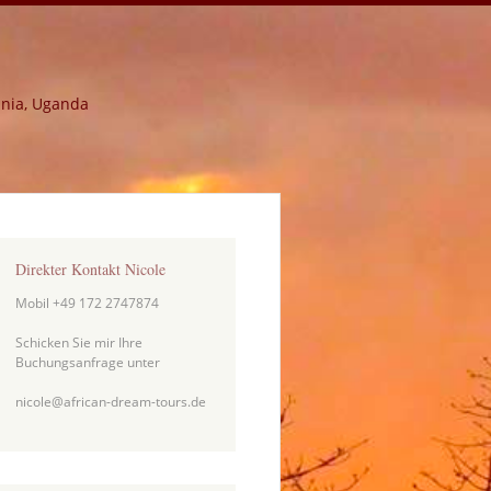
ania, Uganda
Direkter Kontakt Nicole
Mobil +49 172 2747874
Schicken Sie mir Ihre
Buchungsanfrage unter
nicole@african-dream-tours.de