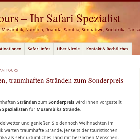
rs – Ihr Safari Spezialist
, Mosambik, Namibia, Ruanda, Sambia, Simbabwe, Südafrika, Tans
stinationen
Safari Infos
Über Nicole
Kontakt & Rechtliches
EAM TOURS
n, traumhaften Stränden zum Sonderpreis
umhaften
Stränden
zum
Sonderpreis
wird Ihnen vorgestellt
m
Spezialisten
für
Mosambiks Strände
.
delwetter und genießen Sie dennoch Weihnachten im
ik warten traumhafte Strände, jenseits der touristischen
rika als sehr urtümliches Land mit herzlichen Menschen.