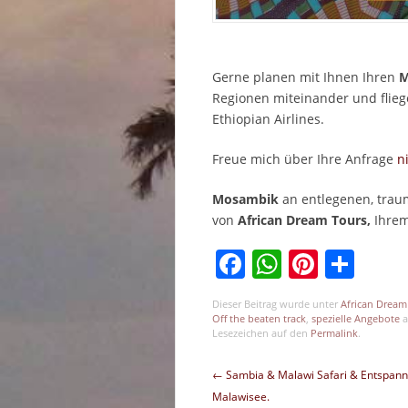
Gerne planen mit Ihnen Ihren
M
Regionen miteinander und fliege
Ethiopian Airlines.
Freue mich über Ihre Anfrage
n
Mosambik
an entlegenen, tra
von
African Dream Tours,
Ihre
Facebook
WhatsAp
Pinter
Tei
Dieser Beitrag wurde unter
African Dream
Off the beaten track
,
spezielle Angebote
a
Lesezeichen auf den
Permalink
.
Beitragsnavigation
←
Sambia & Malawi Safari & Entspan
Malawisee.