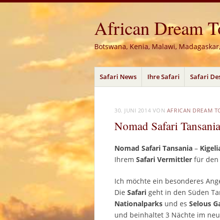
African Dream Tou
Botswana, Kenia, Malawi, Madagaskar
Menü
Zum
Safari News
Ihre Safari
Safari De
Inhalt
springen
30. JUNI 2014
VON
AFRICAN DREAM T
Nomad Safari Tansania
Nomad Safari Tansania
–
Kigel
Ihrem
Safari Vermittler
für de
Ich möchte ein besonderes Ang
Die
Safari
geht in den Süden Ta
Nationalparks
und es
Selous G
und beinhaltet 3 Nächte im ne