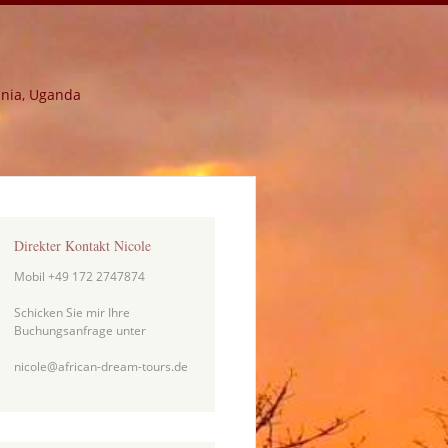
ania, Uganda
Direkter Kontakt Nicole
Mobil +49 172 2747874
Schicken Sie mir Ihre
Buchungsanfrage unter
nicole@african-dream-tours.de