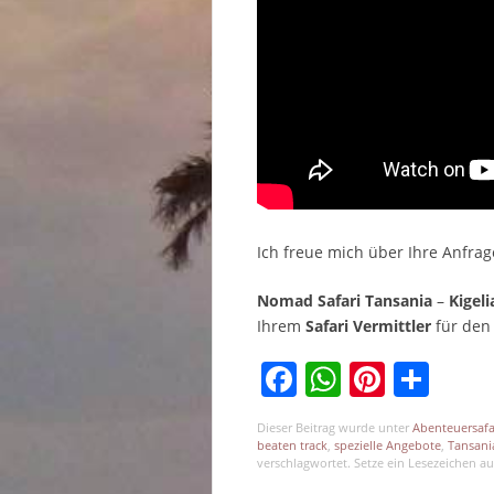
Ich freue mich über Ihre Anfra
Nomad Safari Tansania
–
Kigel
Ihrem
Safari Vermittler
für den
Facebook
WhatsAp
Pinter
Tei
Dieser Beitrag wurde unter
Abenteuersafa
beaten track
,
spezielle Angebote
,
Tansani
verschlagwortet. Setze ein Lesezeichen a