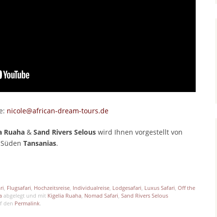
ge:
nicole@african-dream-tours.de
ia Ruaha
&
Sand Rivers Selous
wird Ihnen vorgestellt von
 Süden
Tansanias
.
p
est
len
ri
,
Flugsafari
,
Hochzeitsreise
,
Individualreise
,
Lodgesafari
,
Luxus Safari
,
Off the
a
abgelegt und mit
Kigelia Ruaha
,
Nomad Safari
,
Sand Rivers Selous
uf den
Permalink
.