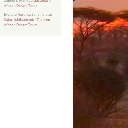
Sabine & Frank
zu
Gästebuch
African Dream Tours
Eva und Hartmut Schönfeld
zu
Safari Jubiläum mit 17 Jahren
African Dream Tours