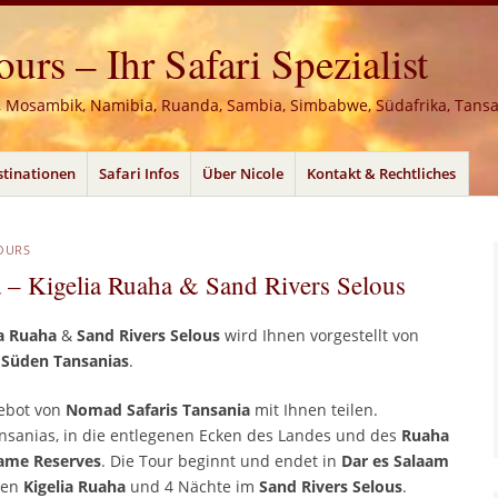
rs – Ihr Safari Spezialist
, Mosambik, Namibia, Ruanda, Sambia, Simbabwe, Südafrika, Tans
stinationen
Safari Infos
Über Nicole
Kontakt & Rechtliches
OURS
 – Kigelia Ruaha & Sand Rivers Selous
ia Ruaha
&
Sand Rivers Selous
wird Ihnen vorgestellt von
n
Süden Tansanias
.
ebot von
Nomad Safaris Tansania
mit Ihnen teilen.
nsanias, in die entlegenen Ecken des Landes und des
Ruaha
ame Reserves
. Die Tour beginnt und endet in
Dar es Salaam
uen
Kigelia Ruaha
und 4 Nächte im
Sand Rivers Selous
.