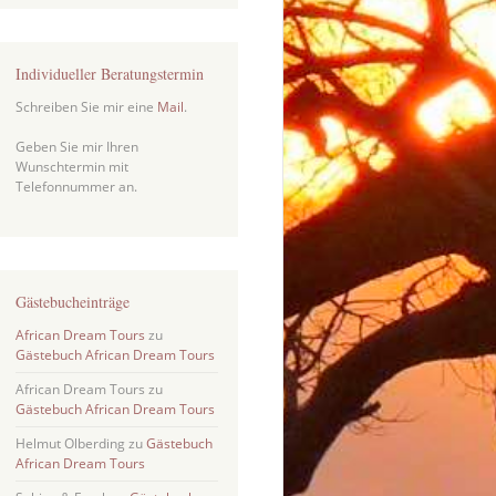
Individueller Beratungstermin
Schreiben Sie mir eine
Mail
.
Geben Sie mir Ihren
Wunschtermin mit
Telefonnummer an.
Gästebucheinträge
African Dream Tours
zu
Gästebuch African Dream Tours
African Dream Tours
zu
Gästebuch African Dream Tours
Helmut Olberding
zu
Gästebuch
African Dream Tours