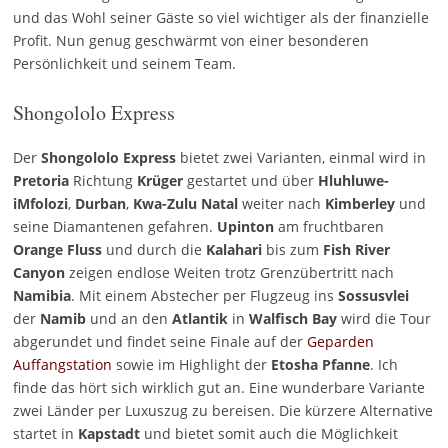
und das Wohl seiner Gäste so viel wichtiger als der finanzielle
Profit. Nun genug geschwärmt von einer besonderen
Persönlichkeit und seinem Team.
Shongololo Express
Der
Shongololo Express
bietet zwei Varianten, einmal wird in
Pretoria
Richtung
Krüger
gestartet und über
Hluhluwe-
iMfolozi
,
Durban
,
Kwa-Zulu Natal
weiter nach
Kimberley
und
seine Diamantenen gefahren.
Upinton
am fruchtbaren
Orange Fluss
und durch die
Kalahari
bis zum
Fish River
Canyon
zeigen endlose Weiten trotz Grenzübertritt nach
Namibia
. Mit einem Abstecher per Flugzeug ins
Sossusvlei
der
Namib
und an den
Atlantik
in
Walfisch Bay
wird die Tour
abgerundet und findet seine Finale auf der
Geparden
Auffangstation
sowie im Highlight der
Etosha Pfanne
. Ich
finde das hört sich wirklich gut an. Eine wunderbare Variante
zwei Länder per Luxuszug zu bereisen. Die kürzere Alternative
startet in
Kapstadt
und bietet somit auch die Möglichkeit