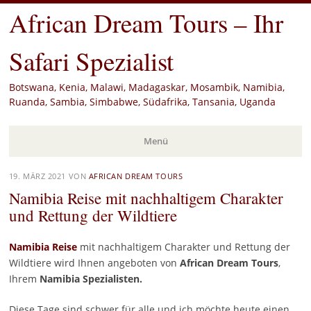
African Dream Tours – Ihr
Safari Spezialist
Botswana, Kenia, Malawi, Madagaskar, Mosambik, Namibia,
Ruanda, Sambia, Simbabwe, Südafrika, Tansania, Uganda
Menü
Zum
19. MÄRZ 2021
VON
AFRICAN DREAM TOURS
Inhalt
Namibia Reise mit nachhaltigem Charakter
springen
und Rettung der Wildtiere
Namibia Reise
mit nachhaltigem Charakter und Rettung der
Wildtiere wird Ihnen angeboten von
African Dream Tours
,
Ihrem
Namibia Spezialisten.
Diese Tage sind schwer für alle und ich möchte heute einen