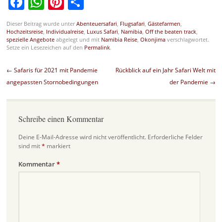
Facebook
WhatsApp
Pinterest
Teilen
Dieser Beitrag wurde unter
Abenteuersafari
,
Flugsafari
,
Gästefarmen
,
Hochzeitsreise
,
Individualreise
,
Luxus Safari
,
Namibia
,
Off the beaten track
,
spezielle Angebote
abgelegt und mit
Namibia Reise
,
Okonjima
verschlagwortet.
Setze ein Lesezeichen auf den
Permalink
.
Beitragsnavigation
←
Safaris für 2021 mit Pandemie
Rückblick auf ein Jahr Safari Welt mit
angepassten Stornobedingungen
der Pandemie
→
Schreibe einen Kommentar
Deine E-Mail-Adresse wird nicht veröffentlicht.
Erforderliche Felder
sind mit
*
markiert
Kommentar
*