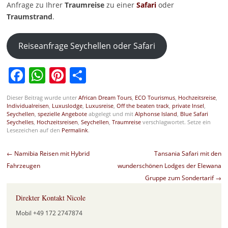
Anfrage zu Ihrer
Traumreise
zu einer
Safari
oder
Traumstrand
.
Reiseanfrage Seychellen oder Safari
Facebook
WhatsApp
Pinterest
Teilen
Dieser Beitrag wurde unter
African Dream Tours
,
ECO Tourismus
,
Hochzeitsreise
,
Individualreisen
,
Luxuslodge
,
Luxusreise
,
Off the beaten track
,
private Insel
,
Seychellen
,
spezielle Angebote
abgelegt und mit
Alphonse Island
,
Blue Safari
Seychelles
,
Hochzeitsreisen
,
Seychellen
,
Traumreise
verschlagwortet. Setze ein
Lesezeichen auf den
Permalink
.
Beitragsnavigation
←
Namibia Reisen mit Hybrid
Tansania Safari mit den
Fahrzeugen
wunderschönen Lodges der Elewana
Gruppe zum Sondertarif
→
Direkter Kontakt Nicole
Mobil +49 172 2747874