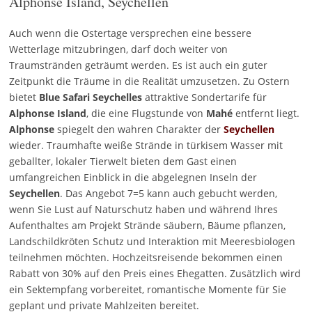
Alphonse Island, Seychellen
Auch wenn die Ostertage versprechen eine bessere
Wetterlage mitzubringen, darf doch weiter von
Traumstränden geträumt werden. Es ist auch ein guter
Zeitpunkt die Träume in die Realität umzusetzen. Zu Ostern
bietet
Blue Safari Seychelles
attraktive Sondertarife für
Alphonse Island
, die eine Flugstunde von
Mahé
entfernt liegt.
Alphonse
spiegelt den wahren Charakter der
Seychellen
wieder. Traumhafte weiße Strände in türkisem Wasser mit
geballter, lokaler Tierwelt bieten dem Gast einen
umfangreichen Einblick in die abgelegnen Inseln der
Seychellen
. Das Angebot 7=5 kann auch gebucht werden,
wenn Sie Lust auf Naturschutz haben und während Ihres
Aufenthaltes am Projekt Strände säubern, Bäume pflanzen,
Landschildkröten Schutz und Interaktion mit Meeresbiologen
teilnehmen möchten. Hochzeitsreisende bekommen einen
Rabatt von 30% auf den Preis eines Ehegatten. Zusätzlich wird
ein Sektempfang vorbereitet, romantische Momente für Sie
geplant und private Mahlzeiten bereitet.