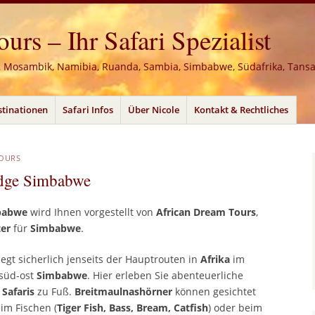
rs – Ihr Safari Spezialist
, Mosambik, Namibia, Ruanda, Sambia, Simbabwe, Südafrika, Tans
stinationen
Safari Infos
Über Nicole
Kontakt & Rechtliches
TOURS
dge Simbabwe
mbabwe
wird Ihnen vorgestellt von
African Dream Tours
,
ter
für
Simbabwe
.
iegt sicherlich jenseits der Hauptrouten in
Afrika
im
süd-ost
Simbabwe
. Hier erleben Sie abenteuerliche
e
Safaris
zu Fuß.
Breitmaulnashörner
können gesichtet
im Fischen (
Tiger Fish, Bass, Bream, Catfish
) oder beim