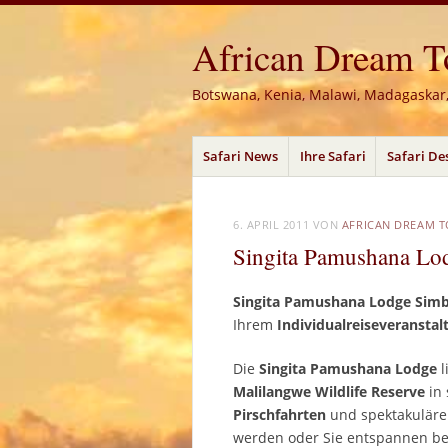
African Dream Tou
Botswana, Kenia, Malawi, Madagaskar
Menü
Zum
Safari News
Ihre Safari
Safari De
Inhalt
springen
6. APRIL 2011
VON
AFRICAN DREAM 
Singita Pamushana Lo
Singita Pamushana Lodge Si
Ihrem
Individualreiseveranstal
Die
Singita Pamushana Lodge
l
Malilangwe Wildlife Reserve
in 
Pirschfahrten
und spektakulär
werden oder Sie entspannen be