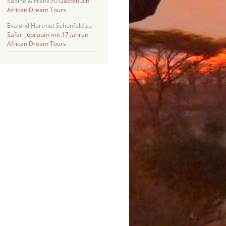
Sabine & Frank
zu
Gästebuch
African Dream Tours
Eva und Hartmut Schönfeld
zu
Safari Jubiläum mit 17 Jahren
African Dream Tours