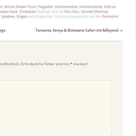
ri
,
African Dream Tours
,
Flugsafari
,
Hochzeitsreise
,
Individualreise
,
Kids on
beaten track
,
Simbabwe
abgelegt und mit
Faru Faru
,
Grumeti Reservat
,
,
Sasakwa
,
Singita
verschlagwortet. Setze ein Lesezeichen auf den
Permalink
.
rge
Tansania, Kenya & Botswana Safari mit &Beyond
→
röffentlicht.
Erforderliche Felder sind mit
*
markiert