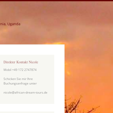
ania, Uganda
Direkter Kontakt Nicole
Mobil +49 172 2747874
Schicken Sie mir Ihre
Buchungsanfrage unter
nicole@african-dream-tours.de