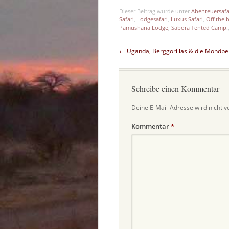
Dieser Beitrag wurde unter
Abenteuersafa
Safari
,
Lodgesafari
,
Luxus Safari
,
Off the 
Pamushana Lodge
,
Sabora Tented Camp.
Beitragsnavigation
←
Uganda, Berggorillas & die Mondbe
Schreibe einen Kommentar
Deine E-Mail-Adresse wird nicht ve
Kommentar
*