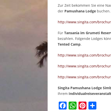
Zur Zeit bekommen Sie eine Na
der
Pamushana Lodge
buchen.
http://www.singita.com/broch
Für
Tansania im Grumeti Reser
bezahlen. Folgende Lodges kö
Tented Camp
.
http://www.singita.com/brochu
http://www.singita.com/brochur
http://www.singita.com/brochur
Singita Pamushana Lodge Si
Ihrem
Individualreiseveranstal
Facebook
WhatsAp
Pinter
Tei