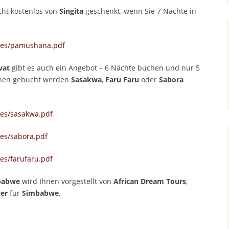
cht kostenlos von
Singita
geschenkt, wenn Sie 7 Nächte in
ures/pamushana.pdf
vat
gibt es auch ein Angebot – 6 Nächte buchen und nur 5
nnen gebucht werden
Sasakwa
,
Faru Faru
oder
Sabora
res/sasakwa.pdf
es/sabora.pdf
es/farufaru.pdf
mbabwe
wird Ihnen vorgestellt von
African Dream Tours
,
ter
für
Simbabwe
.
p
est
len