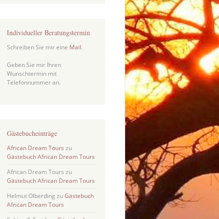
Individueller Beratungstermin
Schreiben Sie mir eine
Mail
.
Geben Sie mir Ihren
Wunschtermin mit
Telefonnummer an.
Gästebucheinträge
African Dream Tours
zu
Gästebuch African Dream Tours
African Dream Tours
zu
Gästebuch African Dream Tours
Helmut Olberding
zu
Gästebuch
African Dream Tours