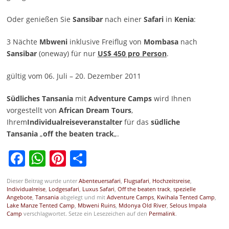
Oder genießen Sie
Sansibar
nach einer
Safari
in
Kenia
:
3 Nächte
Mbweni
inklusive Freiflug von
Mombasa
nach
Sansibar
(oneway) für nur
US$ 450 pro Person
.
gültig vom 06. Juli – 20. Dezember 2011
Südliches Tansania
mit
Adventure Camps
wird Ihnen
vorgestellt von
African Dream Tours
,
Ihrem
Individualreiseveranstalter
für das
südliche
Tansania
„
off the beaten track
„.
Facebook
WhatsApp
Pinterest
Teilen
Dieser Beitrag wurde unter
Abenteuersafari
,
Flugsafari
,
Hochzeitsreise
,
Individualreise
,
Lodgesafari
,
Luxus Safari
,
Off the beaten track
,
spezielle
Angebote
,
Tansania
abgelegt und mit
Adventure Camps
,
Kwihala Tented Camp
,
Lake Manze Tented Camp
,
Mbweni Ruins
,
Mdonya Old River
,
Selous Impala
Camp
verschlagwortet. Setze ein Lesezeichen auf den
Permalink
.