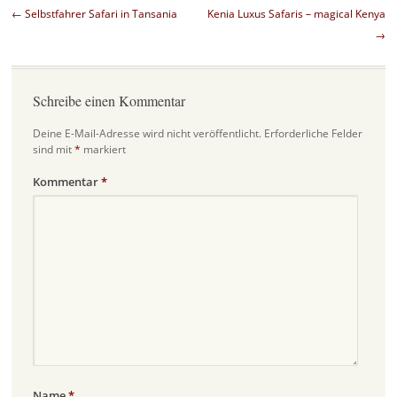
Beitragsnavigation
←
Selbstfahrer Safari in Tansania
Kenia Luxus Safaris – magical Kenya
→
Schreibe einen Kommentar
Deine E-Mail-Adresse wird nicht veröffentlicht.
Erforderliche Felder
sind mit
*
markiert
Kommentar
*
Name
*