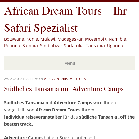
African Dream Tours – Ihr
Safari Spezialist
Botswana, Kenia, Malawi, Madagaskar, Mosambik, Namibia,
Ruanda, Sambia, Simbabwe, Südafrika, Tansania, Uganda
Menü
Zum
29. AUGUST 2011
VON
AFRICAN DREAM TOURS
Inhalt
Südliches Tansania mit Adventure Camps
springen
Südliches Tansania
mit
Adventure Camps
wird Ihnen
vorgestellt von
African Dream Tours
, Ihrem
Individualreiseveranstalter
für das
südliche Tansania
„
off the
beaten track
„.
Adventure Camps
hat ein Spezial aufgelegt: