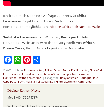
Ich freue mich über Ihre Anfrage zu Ihrer
Südafrika
Luxusreise
. Es gibt einfach eine Vielzahl von
Kombinationsmöglichkeiten.
nicole@african-dream-tours.de
Südafrika Luxusreise
zur Weinlese,
Boutique Hotels
im
Herzen des Weinlands wird Ihnen vorgestellt von
African
Dream Tours
, Ihrem
Safari Experten
für
Südafrika
.
Facebook
WhatsApp
Pinterest
Teilen
Veröffentlicht in
Abenteuersafari
,
African Dream Tours
,
Familiensafari
,
Flugsafari
,
Hochzeitsreise
,
Individualreisen
,
Kids on Safari
,
Lodgesafari
,
Luxus Safari
,
Luxusreise
,
Off the beaten track
|
Getaggt mit
Babylonstoren
,
Boutique Hotel
,
Cape Dutch Farm
,
Malaria-frei
,
Südafrika
|
Hinterlasse einen Kommentar
Direkter Kontakt Nicole
Mobil +49 172 2747874
Schicken Sie mir Ihre Buchungsanfrage unter