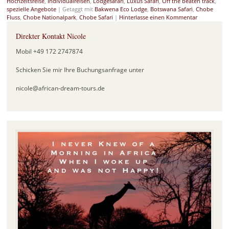
Hochzeitsreise
,
Individualreisen
,
Lodgesafari
,
Luxus Safari
,
Off the beaten track
,
spezielle Angebote
|
Getaggt mit
Bakwena Eco Lodge
,
Botswana Safari
,
Chobe
Fluss
,
Chobe Nationalpark
,
Chobe Safari
|
Hinterlasse einen Kommentar
Direkter Kontakt Nicole
Mobil +49 172 2747874
Schicken Sie mir Ihre Buchungsanfrage unter
nicole@african-dream-tours.de