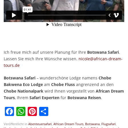
Ich freue mich auf unsere Planung für Ihre
Botswana Safari
.
Lassen Sie mich Ihre Wünsche wissen.
nicole@african-dream-
tours.de
Botswana Safari
– wunderschöne Lodge namens
Chobe
Bakwena Eco Lodge
am
Chobe Fluss
angrenzend an den
Chobe Nationalpark
wird Ihnen vorgestellt von
African Dream
Tours
, Ihrem
Safari Experten
für
Botswana Reisen
.
Facebook
WhatsApp
Pinterest
Teilen
Veröffentlicht in
Abenteuersafari
,
African Dream Tours
,
Botswana
,
Flugsafari
,