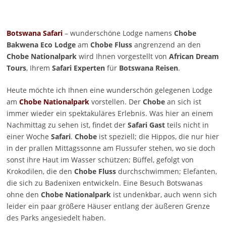
Botswana Safari
– wunderschöne Lodge namens
Chobe
Bakwena Eco Lodge
am
Chobe Fluss
angrenzend an den
Chobe Nationalpark
wird Ihnen vorgestellt von
African Dream
Tours
, Ihrem
Safari Experten
für
Botswana Reisen
.
Heute möchte ich Ihnen eine wunderschön gelegenen Lodge
am
Chobe Nationalpark
vorstellen. Der
Chobe
an sich ist
immer wieder ein spektakuläres Erlebnis. Was hier an einem
Nachmittag zu sehen ist, findet der
Safari Gast
teils nicht in
einer Woche
Safari
.
Chobe
ist speziell; die Hippos, die nur hier
in der prallen Mittagssonne am Flussufer stehen, wo sie doch
sonst ihre Haut im Wasser schützen; Büffel, gefolgt von
Krokodilen, die den
Chobe Fluss
durchschwimmen; Elefanten,
die sich zu Badenixen entwickeln. Eine Besuch Botswanas
ohne den
Chobe
Nationalpark
ist undenkbar, auch wenn sich
leider ein paar größere Häuser entlang der äußeren Grenze
des Parks angesiedelt haben.