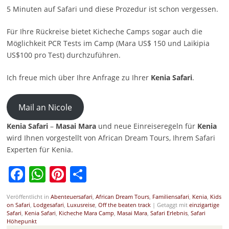
5 Minuten auf Safari und diese Prozedur ist schon vergessen.
Für Ihre Rückreise bietet Kicheche Camps sogar auch die
Möglichkeit PCR Tests im Camp (Mara US$ 150 und Laikipia
US$100 pro Test) durchzuführen.
Ich freue mich über Ihre Anfrage zu Ihrer
Kenia Safari
.
Mail an Nicole
Kenia Safari
–
Masai Mara
und neue Einreiseregeln für
Kenia
wird Ihnen vorgestellt von African Dream Tours, Ihrem Safari
Experten für Kenia.
Facebook
WhatsApp
Pinterest
Teilen
Veröffentlicht in
Abenteuersafari
,
African Dream Tours
,
Familiensafari
,
Kenia
,
Kids
on Safari
,
Lodgesafari
,
Luxusreise
,
Off the beaten track
|
Getaggt mit
einzigartige
Safari
,
Kenia Safari
,
Kicheche Mara Camp
,
Masai Mara
,
Safari Erlebnis
,
Safari
Höhepunkt