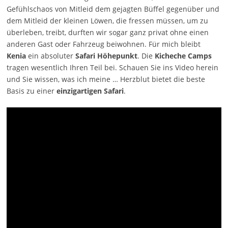
Gefühlschaos von Mitleid dem gejagten Büffel gegenüber und
dem Mitleid der kleinen Löwen, die fressen müssen, um zu
überleben, treibt, durften wir sogar ganz privat ohne einen
anderen Gast oder Fahrzeug beiwohnen. Für mich bleibt
Kenia
ein absoluter
Safari Höhepunkt
. Die
Kicheche Camps
tragen wesentlich Ihren Teil bei. Schauen Sie ins Video herein
und Sie wissen, was ich meine … Herzblut bietet die beste
Basis zu einer
einzigartigen Safari
.