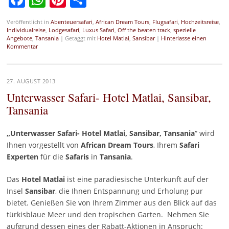
Veröffentlicht in
Abenteuersafari
,
African Dream Tours
,
Flugsafari
,
Hochzeitsreise
,
Individualreise
,
Lodgesafari
,
Luxus Safari
,
Off the beaten track
,
spezielle
Angebote
,
Tansania
|
Getaggt mit
Hotel Matlai
,
Sansibar
|
Hinterlasse einen
Kommentar
27. AUGUST 2013
Unterwasser Safari- Hotel Matlai, Sansibar,
Tansania
„Unterwasser Safari- Hotel Matlai, Sansibar, Tansania
“ wird
Ihnen vorgestellt von
African Dream Tours
, Ihrem
Safari
Experten
für die
Safaris
in
Tansania
.
Das
Hotel Matlai
ist eine paradiesische Unterkunft auf der
Insel
Sansibar
, die Ihnen Entspannung und Erholung pur
bietet. Genießen Sie von Ihrem Zimmer aus den Blick auf das
türkisblaue Meer und den tropischen Garten. Nehmen Sie
aufgrund dessen eines der Rabatt-Aktionen in Anspruch: