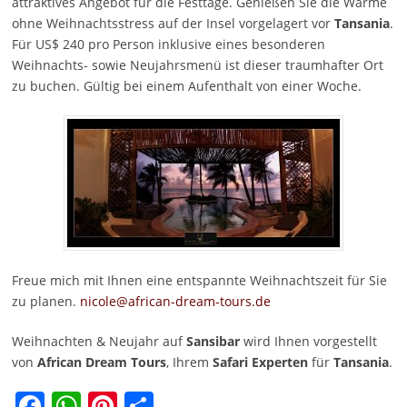
attraktives Angebot für die Festtage. Genießen Sie die Wärme
ohne Weihnachtsstress auf der Insel vorgelagert vor
Tansania
.
Für US$ 240 pro Person inklusive eines besonderen
Weihnachts- sowie Neujahrsmenü ist dieser traumhafter Ort
zu buchen. Gültig bei einem Aufenthalt von einer Woche.
Freue mich mit Ihnen eine entspannte Weihnachtszeit für Sie
zu planen.
nicole@african-dream-tours.de
Weihnachten & Neujahr auf
Sansibar
wird Ihnen vorgestellt
von
African Dream Tours
, Ihrem
Safari Experten
für
Tansania
.
Facebook
WhatsApp
Pinterest
Teilen