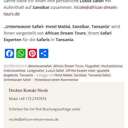
Gerne stelle ich Ihnen ihre persönliche
Luxus Safari
mit
Aufenthalt auf
Sansibar
zusammen.
nicole@african-dream-
tours.de
„Unterwasser Safari- Hotel Matlai, Sansibar, Tansania
“ wird
Ihnen vorgestellt von
African Dream Tours
, Ihrem
Safari
Experten
für die
Safaris
in
Tansania
.
Facebook
WhatsApp
Pinterest
Teilen
Veröffentlicht in
Abenteuersafari
,
African Dream Tours
,
Flugsafari
,
Hochzeitsreise
,
Individualreise
,
Lodgesafari
,
Luxus Safari
,
Off the beaten track
,
spezielle
Angebote
,
Tansania
|
Getaggt mit
Hotel Matlai
,
Sansibar
,
Tansania Safari
,
Unterwasser Safari
|
Hinterlasse einen Kommentar
Direkter Kontakt Nicole
Mobil +49 172 2747874
Schicken Sie mir Ihre Buchungsanfrage unter
nicole@african-dream-tours.de