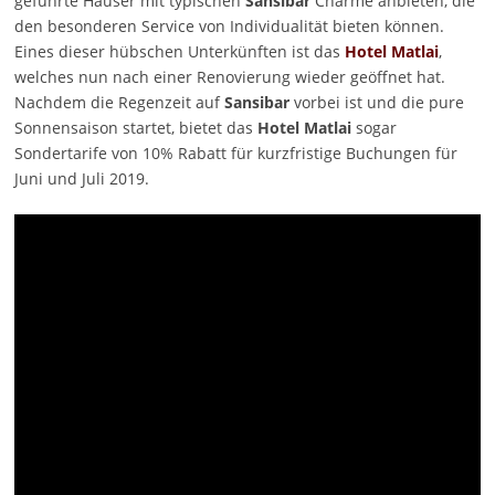
geführte Häuser mit typischen
Sansibar
Charme anbieten, die
den besonderen Service von Individualität bieten können.
Eines dieser hübschen Unterkünften ist das
Hotel Matlai
,
welches nun nach einer Renovierung wieder geöffnet hat.
Nachdem die Regenzeit auf
Sansibar
vorbei ist und die pure
Sonnensaison startet, bietet das
Hotel Matlai
sogar
Sondertarife von 10% Rabatt für kurzfristige Buchungen für
Juni und Juli 2019.