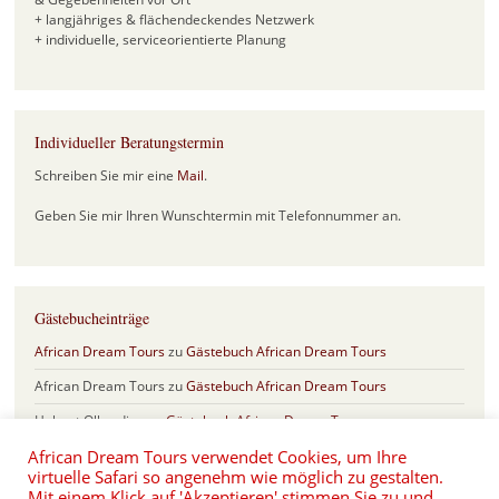
+ langjähriges & flächendeckendes Netzwerk
+ individuelle, serviceorientierte Planung
Individueller Beratungstermin
Schreiben Sie mir eine
Mail
.
Geben Sie mir Ihren Wunschtermin mit Telefonnummer an.
Gästebucheinträge
African Dream Tours
zu
Gästebuch African Dream Tours
African Dream Tours
zu
Gästebuch African Dream Tours
Helmut Olberding
zu
Gästebuch African Dream Tours
African Dream Tours verwendet Cookies, um Ihre
Sabine & Frank
zu
Gästebuch African Dream Tours
virtuelle Safari so angenehm wie möglich zu gestalten.
Eva und Hartmut Schönfeld
zu
Safari Jubiläum mit 17 Jahren African
Mit einem Klick auf 'Akzeptieren' stimmen Sie zu und