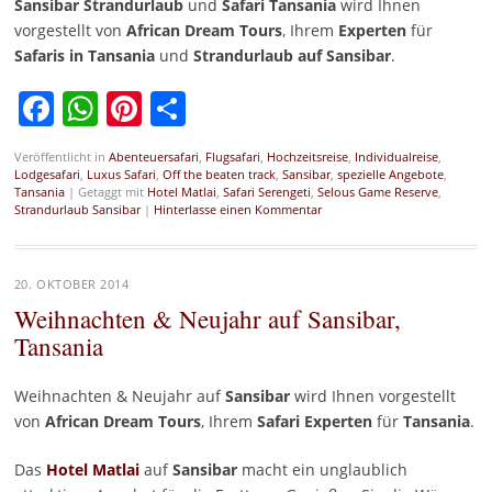
Sansibar Strandurlaub
und
Safari Tansania
wird Ihnen
vorgestellt von
African Dream Tours
, Ihrem
Experten
für
Safaris in Tansania
und
Strandurlaub auf Sansibar
.
Facebook
WhatsApp
Pinterest
Teilen
Veröffentlicht in
Abenteuersafari
,
Flugsafari
,
Hochzeitsreise
,
Individualreise
,
Lodgesafari
,
Luxus Safari
,
Off the beaten track
,
Sansibar
,
spezielle Angebote
,
Tansania
|
Getaggt mit
Hotel Matlai
,
Safari Serengeti
,
Selous Game Reserve
,
Strandurlaub Sansibar
|
Hinterlasse einen Kommentar
20. OKTOBER 2014
Weihnachten & Neujahr auf Sansibar,
Tansania
Weihnachten & Neujahr auf
Sansibar
wird Ihnen vorgestellt
von
African Dream Tours
, Ihrem
Safari Experten
für
Tansania
.
Das
Hotel Matlai
auf
Sansibar
macht ein unglaublich