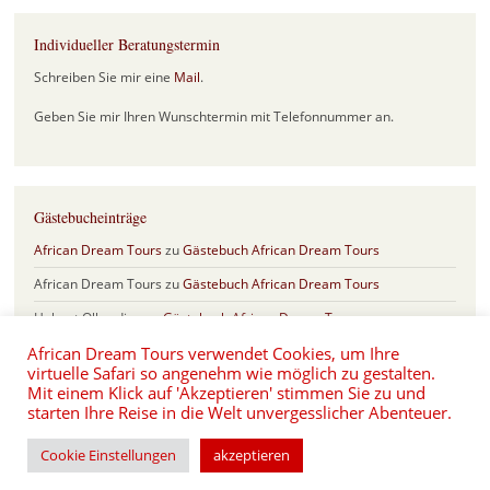
Individueller Beratungstermin
Schreiben Sie mir eine
Mail
.
Geben Sie mir Ihren Wunschtermin mit Telefonnummer an.
Gästebucheinträge
African Dream Tours
zu
Gästebuch African Dream Tours
African Dream Tours
zu
Gästebuch African Dream Tours
Helmut Olberding
zu
Gästebuch African Dream Tours
African Dream Tours verwendet Cookies, um Ihre
Sabine & Frank
zu
Gästebuch African Dream Tours
virtuelle Safari so angenehm wie möglich zu gestalten.
Eva und Hartmut Schönfeld
zu
Safari Jubiläum mit 17 Jahren African
Mit einem Klick auf 'Akzeptieren' stimmen Sie zu und
Dream Tours
starten Ihre Reise in die Welt unvergesslicher Abenteuer.
Cookie Einstellungen
akzeptieren
Proudly powered by WordPress
|
Theme: Misty Lake von
WordPress.com
.