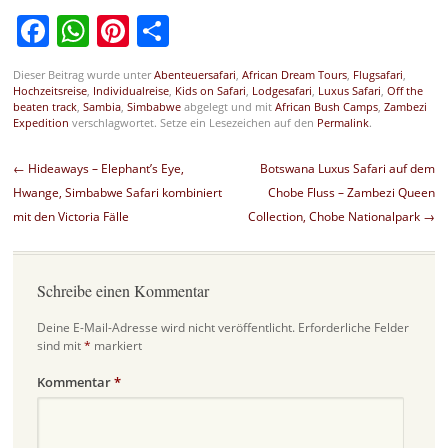
Facebook
WhatsApp
Pinterest
Teilen
Dieser Beitrag wurde unter
Abenteuersafari
,
African Dream Tours
,
Flugsafari
,
Hochzeitsreise
,
Individualreise
,
Kids on Safari
,
Lodgesafari
,
Luxus Safari
,
Off the
beaten track
,
Sambia
,
Simbabwe
abgelegt und mit
African Bush Camps
,
Zambezi
Expedition
verschlagwortet. Setze ein Lesezeichen auf den
Permalink
.
Beitragsnavigation
←
Hideaways – Elephant’s Eye,
Botswana Luxus Safari auf dem
Hwange, Simbabwe Safari kombiniert
Chobe Fluss – Zambezi Queen
mit den Victoria Fälle
Collection, Chobe Nationalpark
→
Schreibe einen Kommentar
Deine E-Mail-Adresse wird nicht veröffentlicht.
Erforderliche Felder
sind mit
*
markiert
Kommentar
*