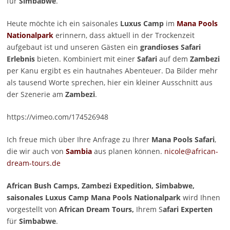
für
Simbabwe
.
Heute möchte ich ein saisonales
Luxus Camp
im
Mana Pools
Nationalpark
erinnern, dass aktuell in der Trockenzeit
aufgebaut ist und unseren Gästen ein
grandioses Safari
Erlebnis
bieten. Kombiniert mit einer
Safari
auf dem
Zambezi
per Kanu ergibt es ein hautnahes Abenteuer. Da Bilder mehr
als tausend Worte sprechen, hier ein kleiner Ausschnitt aus
der Szenerie am
Zambezi
.
https://vimeo.com/174526948
Ich freue mich über Ihre Anfrage zu Ihrer
Mana Pools Safari
,
die wir auch von
Sambia
aus planen können.
nicole@african-
dream-tours.de
African Bush Camps, Zambezi Expedition, Simbabwe,
saisonales Luxus Camp Mana Pools Nationalpark
wird Ihnen
vorgestellt von
African Dream Tours,
Ihrem S
afari Experten
für
Simbabwe
.