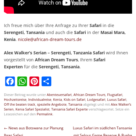
Ich freue mich über Ihre Anfrage zu Ihrer
Safari
in die
Serengeti, Tansania
und auch die
Safari
in der
Masai Mara,
Kenia
.
nicole@african-dream-tours.de
Alex Walker’s Serian – Serengeti, Tanzania Safari
wird Ihnen
vorgestellt von
African Dream Tours
, Ihrem
Safari
Experten
für die
Serengeti, Tansania
.
Facebook
WhatsApp
Pinterest
Teilen
Dieser Beitrag wurde unter
Abenteuersafari
,
African Dream Tours
,
Flugsafari
,
Hochzeitsreise
,
Individualreise
,
Kenia
,
Kids on Safari
,
Lodgesafari
,
Luxus Safari
,
Off the beaten track
,
spezielle Angebote
,
Tansania
abgelegt und mit
Alex Walker's
Serien
,
Kenia Safari Spezialist
,
Tansania Safari Experte
verschlagwortet. Setze ein
Lesezeichen auf den
Permalink
.
Beitragsnavigation
←
News aus Botswana zur Planung
Luxus Safari im südlichen Tansania
Ihrer Safari
mit Selous Game Reserve & Ruaha