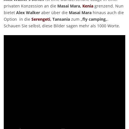
privaten Konzession an die
Masai Mara,
Kenia
grenzend. Nun
bietet
Alex Walker
aber über die
Masai Mara
hinaus auch die
Option in die
Serengeti
, Tansania
zum „
fly camping
„.
Schauen Sie selbst, diese Bilder sagen mehr als 1000 Worte.