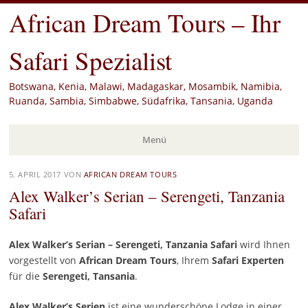
African Dream Tours – Ihr
Safari Spezialist
Botswana, Kenia, Malawi, Madagaskar, Mosambik, Namibia,
Ruanda, Sambia, Simbabwe, Südafrika, Tansania, Uganda
Menü
Zum
5. APRIL 2017
VON
AFRICAN DREAM TOURS
Inhalt
Alex Walker’s Serian – Serengeti, Tanzania
springen
Safari
Alex Walker’s Serian – Serengeti, Tanzania Safari
wird Ihnen
vorgestellt von
African Dream Tours
, Ihrem
Safari Experten
für die
Serengeti, Tansania
.
Alex Walker’s Serien
ist eine wunderschöne Lodge in einer