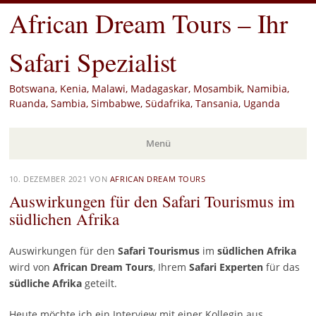
African Dream Tours – Ihr
Safari Spezialist
Botswana, Kenia, Malawi, Madagaskar, Mosambik, Namibia,
Ruanda, Sambia, Simbabwe, Südafrika, Tansania, Uganda
Menü
Zum
10. DEZEMBER 2021
VON
AFRICAN DREAM TOURS
Inhalt
Auswirkungen für den Safari Tourismus im
springen
südlichen Afrika
Auswirkungen für den
Safari
Tourismus
im
südlichen Afrika
wird von
African Dream Tours
, Ihrem
Safari Experten
für das
südliche
Afrika
geteilt.
Heute möchte ich ein Interview mit einer Kollegin aus