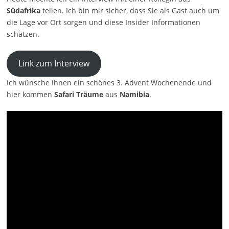
Südafrika
teilen. Ich bin mir sicher, dass Sie als Gast auch um
die Lage vor Ort sorgen und diese Insider Informationen
schätzen.
Link zum Interview
Ich wünsche Ihnen ein schönes 3. Advent Wochenende und
hier kommen
Safari
Träume
aus
Namibia
.