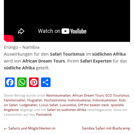
Erongo – Namibia
Auswirkungen für den
Safari
Tourismus
im
südlichen Afrika
wird von
African Dream Tours
, Ihrem
Safari Experten
für das
südliche
Afrika
geteilt.
Facebook
WhatsApp
Pinterest
Teilen
Dieser Beitrag wurde unter
Abenteuersafari
,
African Dream Tours
,
ECO Tourismus
,
Familiensafari
,
Flugsafari
,
Hochzeitsreise
,
Individualreise
,
Individualreisen
,
Kids
on Safari
,
Lodgesafari
,
Luxus Safari
,
Luxusreise
,
Off the beaten track
,
spezielle
Angebote
abgelegt und mit
Safari im südlichen Afrika
verschlagwortet. Setze ein
Lesezeichen auf den
Permalink
.
Beitragsnavigation
←
Safaris und Möglichkeiten in
Sambia Safari mit Bushcamp