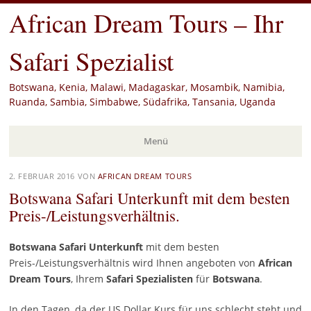
African Dream Tours – Ihr
Safari Spezialist
Botswana, Kenia, Malawi, Madagaskar, Mosambik, Namibia,
Ruanda, Sambia, Simbabwe, Südafrika, Tansania, Uganda
Menü
Zum
2. FEBRUAR 2016
VON
AFRICAN DREAM TOURS
Inhalt
Botswana Safari Unterkunft mit dem besten
springen
Preis-/Leistungsverhältnis.
Botswana Safari Unterkunft
mit dem besten
Preis-/Leistungsverhältnis wird Ihnen angeboten von
African
Dream Tours
, Ihrem
Safari Spezialisten
für
Botswana
.
In den Tagen, da der US Dollar Kurs für uns schlecht steht und