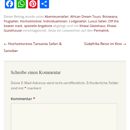
Facebook
WhatsApp
Pinterest
Teilen
Dieser Beitrag wurde unter
Abenteuersafari
,
African Dream Tours
,
Botswana
,
Flugsafari
,
Hochzeitsreise
,
Individualreisen
,
Lodgesafari
,
Luxus Safari
,
Off the
beaten track
,
spezielle Angebote
abgelegt und mit
Khwai Gästehaus
,
Khwai
Guesthouse
verschlagwortet. Setze ein Lesezeichen auf den
Permalink
.
Beitragsnavigation
←
Hochzeitsreise Tansania Safari &
Südafrika Reise im Kino
→
Sansibar
Schreibe einen Kommentar
Deine E-Mail-Adresse wird nicht veröffentlicht.
Erforderliche Felder
sind mit
*
markiert
Kommentar
*