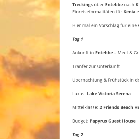
Treckings
über
Entebbe
nach
K
Einreiseformalitäten für
Kenia
e
Hier mal ein Vorschlag für eine
Tag 1
Ankunft in
Entebbe
– Meet & G
Tranfer zur Unterkunft
Übernachtung & Frühstück in de
Luxus:
Lake Victoria Serena
Mittelklasse:
2 Friends Beach H
Budget:
Papyrus Guest House
Tag 2