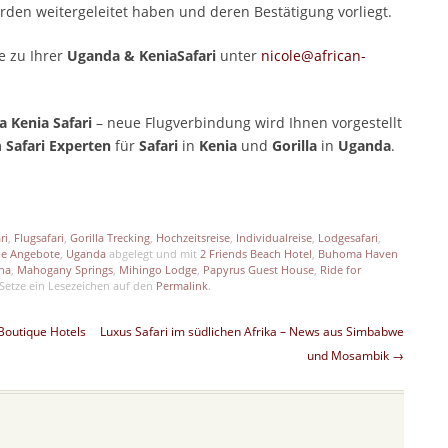
rden weitergeleitet haben und deren Bestätigung vorliegt.
e zu Ihrer
Uganda & KeniaSafari
unter
nicole@african-
 Kenia Safari
– neue Flugverbindung wird Ihnen vorgestellt
m
Safari Experten
für
Safari
in
Kenia
und
Gorilla
in
Uganda
.
p
est
len
ri
,
Flugsafari
,
Gorilla Trecking
,
Hochzeitsreise
,
Individualreise
,
Lodgesafari
,
lle Angebote
,
Uganda
abgelegt und mit
2 Friends Beach Hotel
,
Buhoma Haven
ena
,
Mahogany Springs
,
Mihingo Lodge
,
Papyrus Guest House
,
Ride for
Setze ein Lesezeichen auf den
Permalink
.
Boutique Hotels
Luxus Safari im südlichen Afrika – News aus Simbabwe
und Mosambik
→