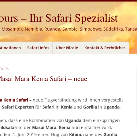
rs – Ihr Safari Spezialist
, Mosambik, Namibia, Ruanda, Sambia, Simbabwe, Südafrika, Tans
stinationen
Safari Infos
Über Nicole
Kontakt & Rechtliches
TOURS
Masai Mara Kenia Safari – neue
 Kenia Safari
– neue Flugverbindung wird Ihnen vorgestellt
m
Safari Experten
für
Safari
in
Kenia
und
Gorilla
in
Uganda
.
nnen, dass eine Kombination von
Uganda
dem einzigartigen
ldsafari
in der
Masai Mara, Kenia
nun einfacher wird,
b dem 1. Juni 2019 einen Flug von
Kihini
, nähe des
Gorilla