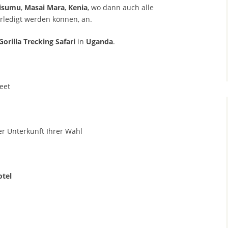
isumu
,
Masai Mara
,
Kenia
, wo dann auch alle
rledigt werden können, an.
Gorilla Trecking Safari
in
Uganda
.
reet
r Unterkunft Ihrer Wahl
otel