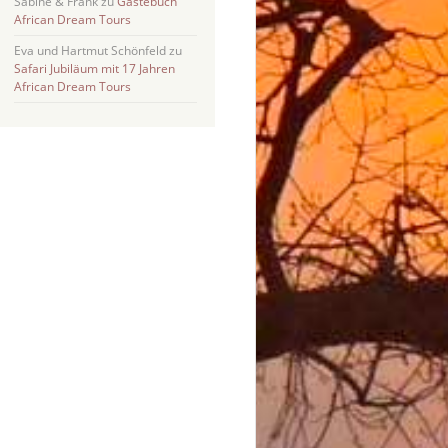
Sabine & Frank
zu
Gästebuch
African Dream Tours
Eva und Hartmut Schönfeld
zu
Safari Jubiläum mit 17 Jahren
African Dream Tours