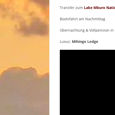
Transfer zum
Lake Mburo Nati
Bootsfahrt am Nachmittag
Übernachtung & Vollpension in 
Luxus:
Mihingo Lodge