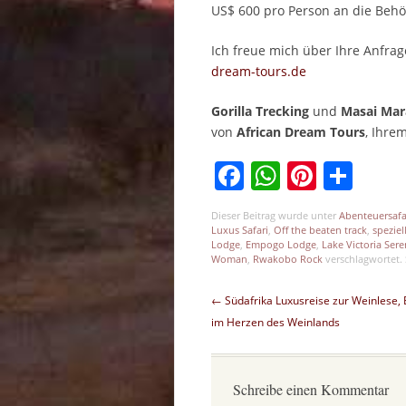
US$ 600 pro Person an die Behö
Ich freue mich über Ihre Anfrag
dream-tours.de
Gorilla Trecking
und
Masai Mara
von
African Dream Tours
, Ihre
Facebook
WhatsAp
Pinter
Tei
Dieser Beitrag wurde unter
Abenteuersafa
Luxus Safari
,
Off the beaten track
,
spezie
Lodge
,
Empogo Lodge
,
Lake Victoria Ser
Woman
,
Rwakobo Rock
verschlagwortet. 
Beitragsnavigation
←
Südafrika Luxusreise zur Weinlese, 
im Herzen des Weinlands
Schreibe einen Kommentar