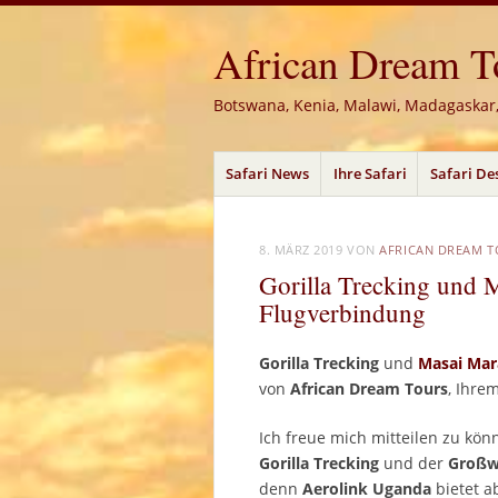
African Dream Tou
Botswana, Kenia, Malawi, Madagaskar
Menü
Zum
Safari News
Ihre Safari
Safari De
Inhalt
springen
8. MÄRZ 2019
VON
AFRICAN DREAM 
Gorilla Trecking und 
Flugverbindung
Gorilla Trecking
und
Masai Mara
von
African Dream Tours
, Ihre
Ich freue mich mitteilen zu kö
Gorilla Trecking
und der
Großwi
denn
Aerolink Uganda
bietet a