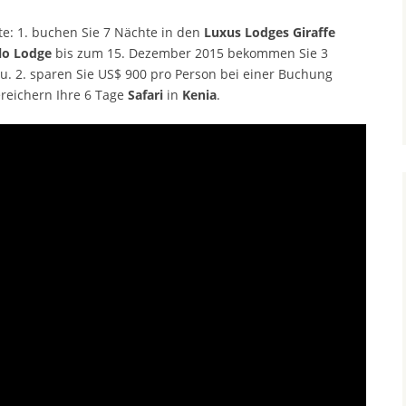
ote: 1. buchen Sie 7 Nächte in den
Luxus Lodges
Giraffe
lo Lodge
bis zum 15. Dezember 2015 bekommen Sie 3
u. 2. sparen Sie US$ 900 pro Person bei einer Buchung
reichern Ihre 6 Tage
Safari
in
Kenia
.