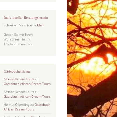
Individueller Beratungstermin
Schreiben Sie mir eine
Mail
.
Geben Sie mir Ihren
Wunschtermin mit
Telefonnummer an.
Gästebucheinträge
African Dream Tours
zu
Gästebuch African Dream Tours
African Dream Tours
zu
Gästebuch African Dream Tours
Helmut Olberding
zu
Gästebuch
African Dream Tours