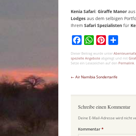
Kenia Safari
:
Giraffe Manor
aus
Lodges
aus dem selbigen Portfo
Ihrem
Safari Spezialisten
für
Ke
Facebook
WhatsAp
Pinter
Tei
Dieser Beitrag wurde unter
Abenteuersafa
spezielle Angebote
abgelegt und mit
Gira
Setze ein Lesezeichen auf den
Permalink
.
Beitragsnavigation
←
Air Namibia Sondertarife
Schreibe einen Kommentar
Deine E-Mail-Adresse wird nicht ve
Kommentar
*