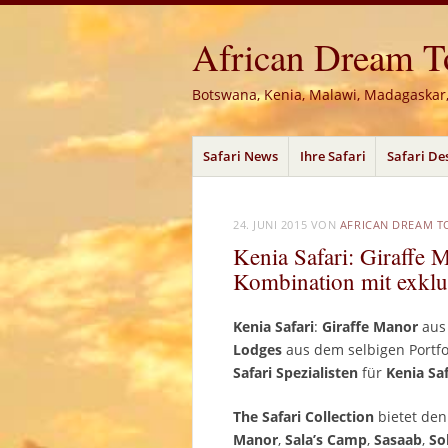
African Dream Tou
Botswana, Kenia, Malawi, Madagaskar
Menü
Zum
Safari News
Ihre Safari
Safari De
Inhalt
springen
24. JUNI 2015
VON
AFRICAN DREAM T
Kenia Safari: Giraffe M
Kombination mit exklu
Kenia Safari
:
Giraffe Manor
aus
Lodges
aus dem selbigen Portfo
Safari Spezialisten
für
Kenia Saf
The Safari Collection
bietet de
Manor
,
Sala’s Camp
,
Sasaab
,
So