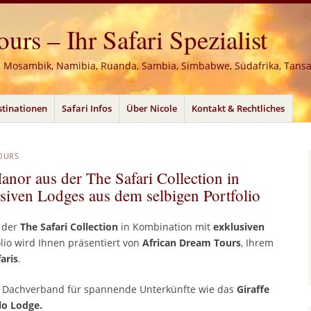
rs – Ihr Safari Spezialist
, Mosambik, Namibia, Ruanda, Sambia, Simbabwe, Südafrika, Tans
stinationen
Safari Infos
Über Nicole
Kontakt & Rechtliches
OURS
anor aus der The Safari Collection in
siven Lodges aus dem selbigen Portfolio
 der
The Safari Collection
in Kombination mit
exklusiven
lio wird Ihnen präsentiert von
African Dream Tours
, Ihrem
aris
.
n Dachverband für spannende Unterkünfte wie das
Giraffe
lo Lodge.