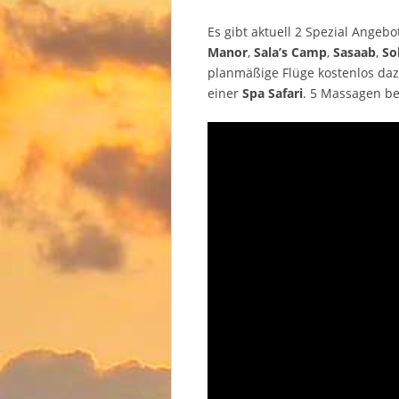
Es gibt aktuell 2 Spezial Angeb
Manor
,
Sala’s Camp
,
Sasaab
,
So
planmäßige Flüge kostenlos daz
einer
Spa Safari
. 5 Massagen be