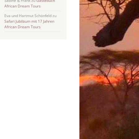
Sabine & Frank
zu
Gästebuch
African Dream Tours
Eva und Hartmut Schönfeld
zu
Safari Jubiläum mit 17 Jahren
African Dream Tours