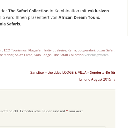
 der
The Safari Collection
in Kombination mit
exklusiven
lio wird Ihnen präsentiert von
African Dream Tours
,
nia Safaris
.
p
est
len
ri
,
ECO Tourismus
,
Flugsafari
,
Individualreise
,
Kenia
,
Lodgesafari
,
Luxus Safari
,
ffe Manor
,
Sala's Camp
,
Solo Lodge.
,
The Safari Collection
verschlagwortet.
Sansibar – the tides LODGE & VILLA – Sondertarife für
Juli und August 2015
→
röffentlicht.
Erforderliche Felder sind mit
*
markiert