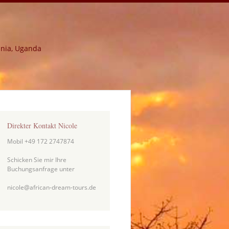
ania, Uganda
Direkter Kontakt Nicole
Mobil +49 172 2747874
Schicken Sie mir Ihre
Buchungsanfrage unter
nicole@african-dream-tours.de