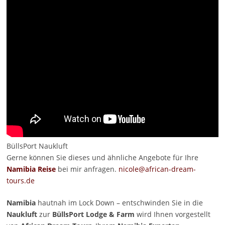
BüllsPort Naukluft
Gerne können Sie dieses und ähnliche Angebote für Ihre
Namibia Reise
bei mir anfragen.
nicole@african-dream-
tours.de
Namibia
hautnah im Lock Down – entschwinden Sie in die
Naukluft
zur
BüllsPort Lodge & Farm
wird Ihnen vorgestellt