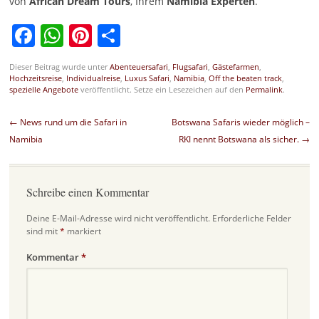
von
African Dream Tours
, Ihrem
Namibia Experten
.
Facebook
WhatsApp
Pinterest
Teilen
Dieser Beitrag wurde unter
Abenteuersafari
,
Flugsafari
,
Gästefarmen
,
Hochzeitsreise
,
Individualreise
,
Luxus Safari
,
Namibia
,
Off the beaten track
,
spezielle Angebote
veröffentlicht. Setze ein Lesezeichen auf den
Permalink
.
Beitragsnavigation
←
News rund um die Safari in
Botswana Safaris wieder möglich –
Namibia
RKI nennt Botswana als sicher.
→
Schreibe einen Kommentar
Deine E-Mail-Adresse wird nicht veröffentlicht.
Erforderliche Felder
sind mit
*
markiert
Kommentar
*