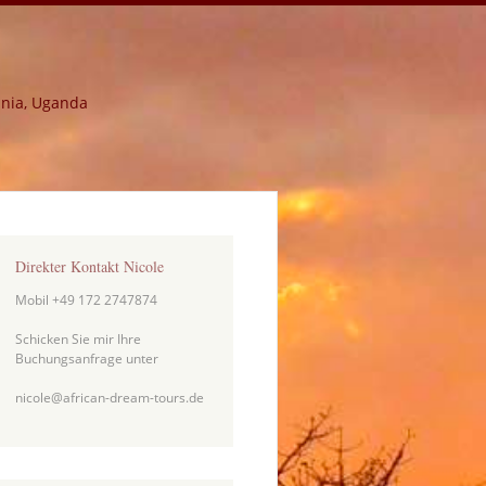
ania, Uganda
Direkter Kontakt Nicole
Mobil +49 172 2747874
Schicken Sie mir Ihre
Buchungsanfrage unter
nicole@african-dream-tours.de