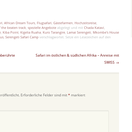
p
est
len
ri
,
African Dream Tours
,
Flugsafari
,
Gästefarmen
,
Hochzeitsreise
,
f the beaten track
,
spezielle Angebote
abgelegt und mit
Chada Katavi
,
e
,
Kiba Point
,
Kigelia Ruaha
,
Kuro Tarangire
,
Lamai Serengeti
,
Mkombe's House
ous
,
Serengeti Safari Camp
verschlagwortet. Setze ein Lesezeichen auf den
nberührte
Safari im östlichen & südlichen Afrika – Anreise mit
SWISS
→
röffentlicht.
Erforderliche Felder sind mit
*
markiert