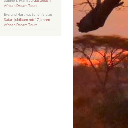
Sabine & Frank
zu
Gästebuch
African Dream Tours
Eva und Hartmut Schönfeld
zu
Safari Jubiläum mit 17 Jahren
African Dream Tours