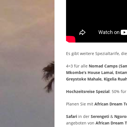
Es gibt weitere Spezialtarife, di
4=3 für alle
Nomad Camps (Sand 
Mkombe’s House Lamai, Entama
Greystoke Mahale, Kigelia Ruah
Hochzeitsreise Spezial
: 50% für
Planen Sie mit
African Dream T
Safari
in der
Serengeti
&
Ngoro
angeboten von
African Dream 