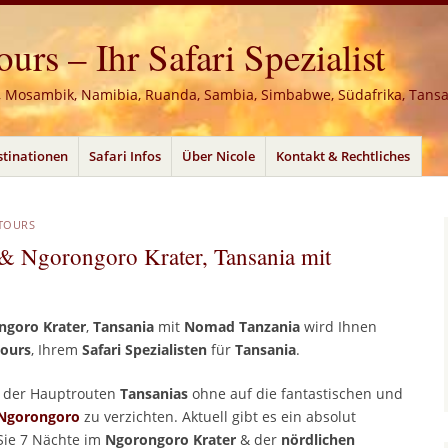
rs – Ihr Safari Spezialist
, Mosambik, Namibia, Ruanda, Sambia, Simbabwe, Südafrika, Tans
stinationen
Safari Infos
Über Nicole
Kontakt & Rechtliches
TOURS
i & Ngorongoro Krater, Tansania mit
ngoro Krater
,
Tansania
mit
Nomad Tanzania
wird Ihnen
Tours
, Ihrem
Safari Spezialisten
für
Tansania
.
ts der Hauptrouten
Tansanias
ohne auf die fantastischen und
Ngorongoro
zu verzichten. Aktuell gibt es ein absolut
 Sie 7 Nächte im
Ngorongoro
Krater
& der
nördlichen