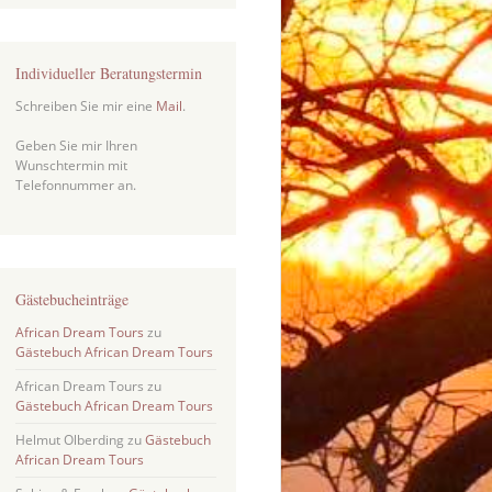
Individueller Beratungstermin
Schreiben Sie mir eine
Mail
.
Geben Sie mir Ihren
Wunschtermin mit
Telefonnummer an.
Gästebucheinträge
African Dream Tours
zu
Gästebuch African Dream Tours
African Dream Tours
zu
Gästebuch African Dream Tours
Helmut Olberding
zu
Gästebuch
African Dream Tours