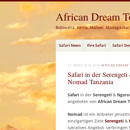
African Dream Tou
Botswana, Kenia, Malawi, Madagaskar
Menü
Zum
Safari News
Ihre Safari
Safari De
Inhalt
springen
11. MÄRZ 2016
VON
AFRICAN DREAM 
Safari in der Serenget
Nomad Tanzania
Safari
in der
Serengeti
&
Ngoro
angeboten von
African Dream 
Nomad
ist ein Anbieter jensei
einzigartigen Ziele
Serengeti
&
lukratives Angebot: verbringen