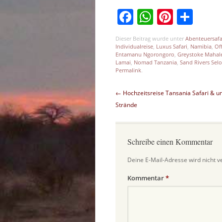
Facebook
WhatsAp
Pinter
Tei
Dieser Beitrag wurde unter
Abenteuersafa
Individualreise
,
Luxus Safari
,
Namibia
,
Of
Entamanu Ngorongoro
,
Greystoke Mahal
Lamai
,
Nomad Tanzania
,
Sand Rivers Sel
Permalink
.
Beitragsnavigation
←
Hochzeitsreise Tansania Safari & u
Strände
Schreibe einen Kommentar
Deine E-Mail-Adresse wird nicht ve
Kommentar
*