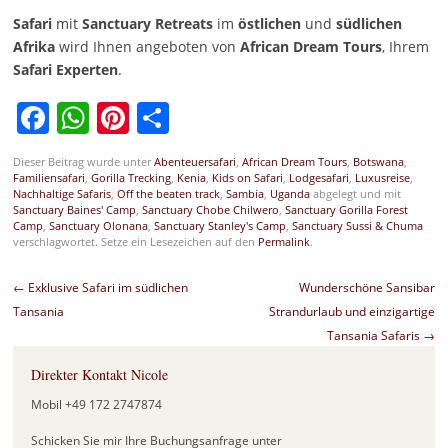
Safari
mit
Sanctuary Retreats
im
östlichen
und
südlichen
Afrika
wird Ihnen angeboten von
African Dream Tours
, Ihrem
Safari Experten
.
Facebook
WhatsApp
Pinterest
Teilen
Dieser Beitrag wurde unter
Abenteuersafari
,
African Dream Tours
,
Botswana
,
Familiensafari
,
Gorilla Trecking
,
Kenia
,
Kids on Safari
,
Lodgesafari
,
Luxusreise
,
Nachhaltige Safaris
,
Off the beaten track
,
Sambia
,
Uganda
abgelegt und mit
Sanctuary Baines' Camp
,
Sanctuary Chobe Chilwero
,
Sanctuary Gorilla Forest
Camp
,
Sanctuary Olonana
,
Sanctuary Stanley's Camp
,
Sanctuary Sussi & Chuma
verschlagwortet. Setze ein Lesezeichen auf den
Permalink
.
Beitragsnavigation
←
Exklusive Safari im südlichen
Wunderschöne Sansibar
Tansania
Strandurlaub und einzigartige
Tansania Safaris
→
Direkter Kontakt Nicole
Mobil +49 172 2747874
Schicken Sie mir Ihre Buchungsanfrage unter