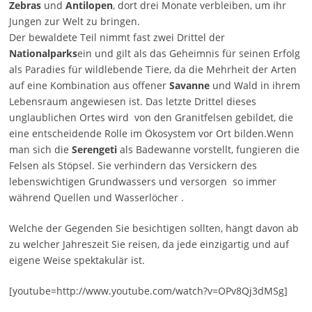
Zebras
und
Antilopen
, dort drei Monate verbleiben, um ihr
Jungen zur Welt zu bringen.
Der bewaldete Teil nimmt fast zwei Drittel der
Nationalparks
ein und gilt als das Geheimnis für seinen Erfolg
als Paradies für wildlebende Tiere, da die Mehrheit der Arten
auf eine Kombination aus offener
Savanne
und Wald in ihrem
Lebensraum angewiesen ist. Das letzte Drittel dieses
unglaublichen Ortes wird von den Granitfelsen gebildet, die
eine entscheidende Rolle im Ökosystem vor Ort bilden.Wenn
man sich die
Serengeti
als Badewanne vorstellt, fungieren die
Felsen als Stöpsel. Sie verhindern das Versickern des
lebenswichtigen Grundwassers und versorgen so immer
während Quellen und Wasserlöcher .
Welche der Gegenden Sie besichtigen sollten, hängt davon ab
zu welcher Jahreszeit Sie reisen, da jede einzigartig und auf
eigene Weise spektakulär ist.
[youtube=http://www.youtube.com/watch?v=OPv8Qj3dMSg]