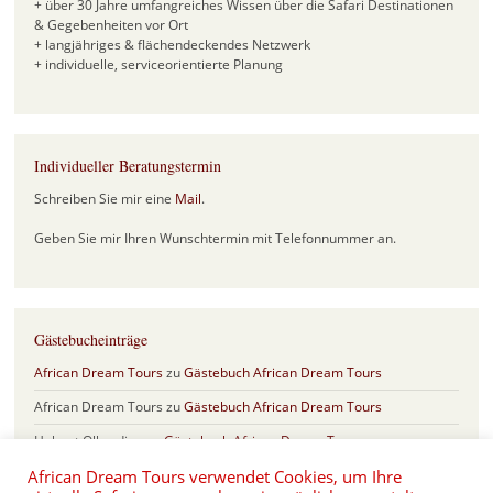
+ über 30 Jahre umfangreiches Wissen über die Safari Destinationen
& Gegebenheiten vor Ort
+ langjähriges & flächendeckendes Netzwerk
+ individuelle, serviceorientierte Planung
Individueller Beratungstermin
Schreiben Sie mir eine
Mail
.
Geben Sie mir Ihren Wunschtermin mit Telefonnummer an.
Gästebucheinträge
African Dream Tours
zu
Gästebuch African Dream Tours
African Dream Tours
zu
Gästebuch African Dream Tours
Helmut Olberding
zu
Gästebuch African Dream Tours
African Dream Tours verwendet Cookies, um Ihre
Sabine & Frank
zu
Gästebuch African Dream Tours