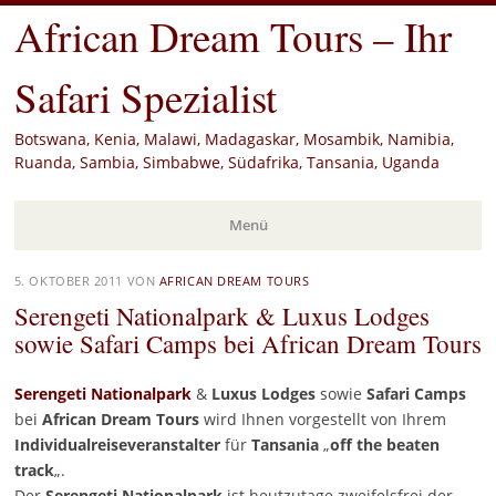
African Dream Tours – Ihr
Safari Spezialist
Botswana, Kenia, Malawi, Madagaskar, Mosambik, Namibia,
Ruanda, Sambia, Simbabwe, Südafrika, Tansania, Uganda
Menü
Zum
5. OKTOBER 2011
VON
AFRICAN DREAM TOURS
Inhalt
Serengeti Nationalpark & Luxus Lodges
springen
sowie Safari Camps bei African Dream Tours
Serengeti Nationalpark
&
Luxus
Lodges
sowie
Safari Camps
bei
African Dream Tours
wird Ihnen vorgestellt von Ihrem
Individualreiseveranstalter
für
Tansania
„
off the beaten
track
„.
Der
Serengeti Nationalpark
ist heutzutage zweifelsfrei der