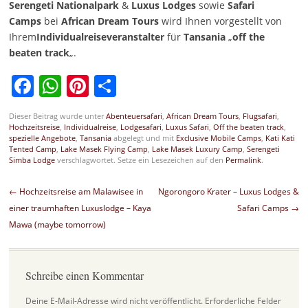
Serengeti Nationalpark
&
Luxus
Lodges
sowie
Safari
Camps
bei
African Dream Tours
wird Ihnen vorgestellt von
Ihrem
Individualreiseveranstalter
für
Tansania
„
off the
beaten track
„.
Facebook
WhatsApp
Pinterest
Teilen
Dieser Beitrag wurde unter
Abenteuersafari
,
African Dream Tours
,
Flugsafari
,
Hochzeitsreise
,
Individualreise
,
Lodgesafari
,
Luxus Safari
,
Off the beaten track
,
spezielle Angebote
,
Tansania
abgelegt und mit
Exclusive Mobile Camps
,
Kati Kati
Tented Camp
,
Lake Masek Flying Camp
,
Lake Masek Luxury Camp
,
Serengeti
Simba Lodge
verschlagwortet. Setze ein Lesezeichen auf den
Permalink
.
Beitragsnavigation
←
Hochzeitsreise am Malawisee in
Ngorongoro Krater – Luxus Lodges &
einer traumhaften Luxuslodge – Kaya
Safari Camps
→
Mawa (maybe tomorrow)
Schreibe einen Kommentar
Deine E-Mail-Adresse wird nicht veröffentlicht.
Erforderliche Felder