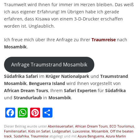
Traumwelt wird Ihnen für immer im Herzen bleiben. Das weiß
ich aus eigener Erfahrung! Im Übrigen habe ich gerade
erfahren, dass Kisawa von einem 3-D-Drucker erschaffen
worden ist. Unglaublich.
Ich freue mich über Ihre Anfrage zu Ihrer
Traumreise
nach
Mosambik
.
Anfrage Traumstrand Mosambik
Südafrika Safari
im
Krüger Nationalpark
und
Traumstrand
Mosambik
,
Benguerra Island
wird Ihnen vorgestellt von
African
Dream
Tours
, Ihrem
Safari
Experten
für
Südafrika
und
Strandurlaub
in
Mosambik
.
Facebook
WhatsApp
Pinterest
Teilen
Dieser Beitrag wurde unter
Abenteuersafari
,
African Dream Tours
,
ECO Tourismus
,
Familiensafari
,
Kids on Safari
,
Lodgesafari
,
Luxusreise
,
Mosambik
,
Off the beaten
track
,
Südafrika
,
Traumreise
abgelegt und mit
Azura Benguerra
,
Azura Marlin