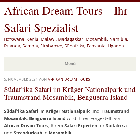
African Dream Tours – Ihr
Safari Spezialist
Botswana, Kenia, Malawi, Madagaskar, Mosambik, Namibia,
Ruanda, Sambia, Simbabwe, Südafrika, Tansania, Uganda
Menü
Zum
5. NOVEMBER 2021
VON
AFRICAN DREAM TOURS
Inhalt
Südafrika Safari im Krüger Nationalpark und
springen
Traumstrand Mosambik, Benguerra Island
Südafrika Safari
im
Krüger Nationalpark
und
Traumstrand
Mosambik
,
Benguerra Island
wird Ihnen vorgestellt von
African
Dream
Tours
, Ihrem
Safari
Experten
für
Südafrika
und
Strandurlaub
in
Mosambik
.