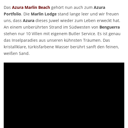
Das
Azura Marlin Beach
gehört nun auch zum
Azura
Portfolio
. Die
Marlin Lodge
stand lange leer und wir freuen
uns, dass
Azura
dieses Juwel wieder zum Leben erweckt hat.
An einem unberührten Strand im Südwesten von
Benguerra
stehen nur 10 Villen mit eigenem Butler Service. Es ist genau
das Inselparadies aus unseren kühnsten Träumen. Das
kristallklare, türkisfarbene Wasser berührt sanft den feinen,
weißen Sand.