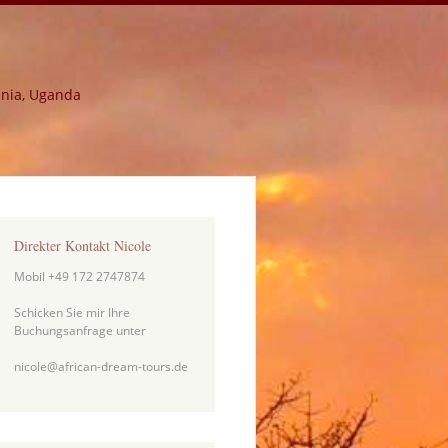
ania, Uganda
Direkter Kontakt Nicole
Mobil +49 172 2747874
Schicken Sie mir Ihre
Buchungsanfrage unter
nicole@african-dream-tours.de