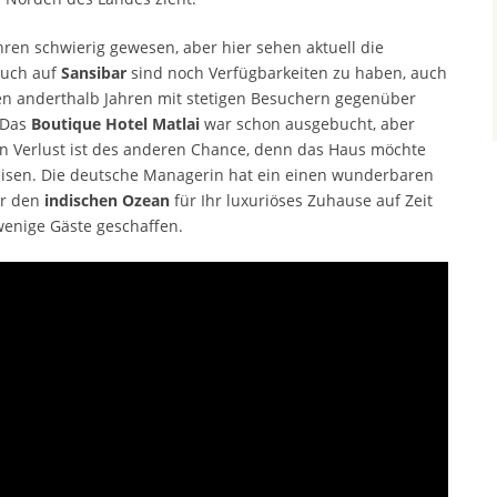
ren schwierig gewesen, aber hier sehen aktuell die
Auch auf
Sansibar
sind noch Verfügbarkeiten zu haben, auch
zten anderthalb Jahren mit stetigen Besuchern gegenüber
 Das
Boutique Hotel Matlai
war schon ausgebucht, aber
nen Verlust ist des anderen Chance, denn das Haus möchte
eisen. Die deutsche Managerin hat ein einen wunderbaren
er den
indischen Ozean
für Ihr luxuriöses Zuhause auf Zeit
wenige Gäste geschaffen.