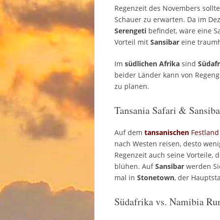
Regenzeit des Novembers sollte 
Schauer zu erwarten. Da im De
Serengeti
befindet, wäre eine Sa
Vorteil mit
Sansibar
eine traumh
Im
südlichen Afrika
sind
Südafr
beider Länder kann von Regengüs
zu planen.
Tansania Safari & Sansiba
Auf dem
tansanischen
Festland
nach Westen reisen, desto wenige
Regenzeit auch seine Vorteile,
blühen. Auf
Sansibar
werden Sie
mal in
Stonetown
, der Hauptsta
Südafrika vs. Namibia Ru