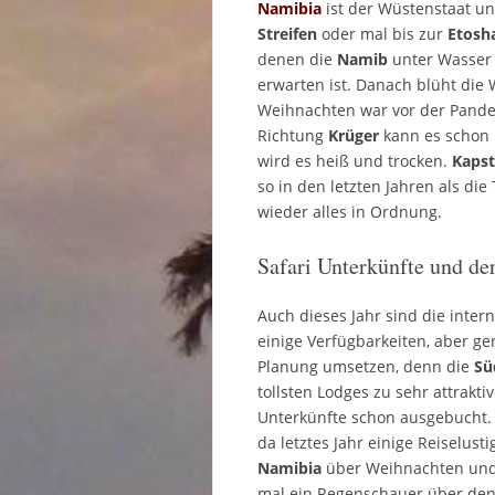
Namibia
ist der Wüstenstaat 
Streifen
oder mal bis zur
Etosh
denen die
Namib
unter Wasser s
erwarten ist. Danach blüht die
Weihnachten war vor der Pandem
Richtung
Krüger
kann es schon 
wird es heiß und trocken.
Kapst
so in den letzten Jahren als di
wieder alles in Ordnung.
Safari Unterkünfte und de
Auch dieses Jahr sind die inter
einige Verfügbarkeiten, aber ge
Planung umsetzen, denn die
Sü
tollsten Lodges zu sehr attrakt
Unterkünfte schon ausgebucht
da letztes Jahr einige Reiselust
Namibia
über Weihnachten und N
mal ein Regenschauer über den