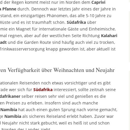
und der Regen kommt meist nur im Norden dem
Caprivi
a
Pfanne
durch. Dennoch war letztes Jahr eines der Jahre in
tand, ein einzigartiges Phänomen, das alle 5-10 Jahre zu
 Wüste und es ist traumhaft schön.
Südafrika
über
ie ein Magnet für internationale Gäste und Einheimische.
mal regnen, aber auf der westlichen Seite Richtung
Kalahari
adt
und die Garden Route sind häufig auch viel zu trocken,
e Trinkwasserversorgung knapp geworden ist, aber aktuell ist
ren Verfügbarkeit über Weihnachten und Neujahr
nationalen Reisenden noch etwas vorsichtiger und es gibt
rade wer sich für
Südafrika
interessiert, sollte zeitnah seine
dafrikaner
selber reisen sehr viel und genießen es die
iven Preisen zu erleben. Insofern sind auch manche
.
Namibia
hat auch einen guten Sprung nach vorne gemacht,
ige
Namibia
als sicheres Reiseland erlebt haben. Zuvor war
eujahr nicht stark gebucht, weil es heiß ist und schon
 Norden des Landes zieht.