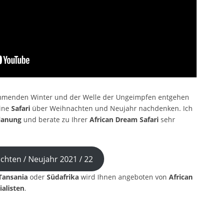
mmenden Winter und der Welle der Ungeimpfen entgehen
eine
Safari
über Weihnachten und Neujahr nachdenken. Ich
Planung
und berate zu Ihrer
African Dream Safari
sehr
chten / Neujahr 2021 / 22
Tansania
oder
Südafrika
wird Ihnen angeboten von
African
ialisten
.
p
est
len