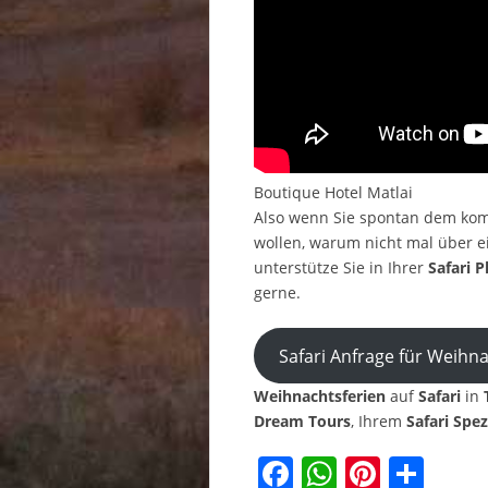
Boutique Hotel Matlai
Also wenn Sie spontan dem ko
wollen, warum nicht mal über 
unterstütze Sie in Ihrer
Safari 
gerne.
Safari Anfrage für Weihna
Weihnachtsferien
auf
Safari
in
Dream Tours
, Ihrem
Safari Spez
Facebook
WhatsAp
Pinter
Tei