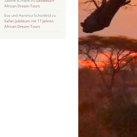
Sabine & Frank
zu
Gästebuch
African Dream Tours
Eva und Hartmut Schönfeld
zu
Safari Jubiläum mit 17 Jahren
African Dream Tours