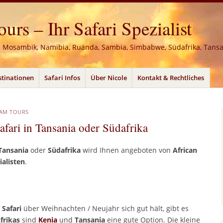
rs – Ihr Safari Spezialist
, Mosambik, Namibia, Ruanda, Sambia, Simbabwe, Südafrika, Tans
stinationen
Safari Infos
Über Nicole
Kontakt & Rechtliches
EAM TOURS
afari in Tansania oder Südafrika
Tansania
oder
Südafrika
wird Ihnen angeboten von
African
ialisten
.
f
Safari
über Weihnachten / Neujahr sich gut hält, gibt es
frikas
sind
Kenia
und
Tansania
eine gute Option. Die kleine