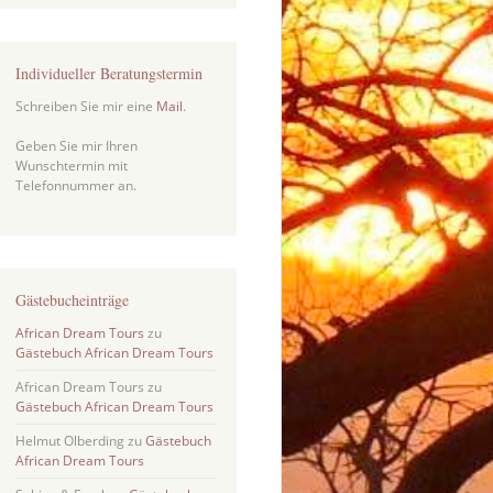
Individueller Beratungstermin
Schreiben Sie mir eine
Mail
.
Geben Sie mir Ihren
Wunschtermin mit
Telefonnummer an.
Gästebucheinträge
African Dream Tours
zu
Gästebuch African Dream Tours
African Dream Tours
zu
Gästebuch African Dream Tours
Helmut Olberding
zu
Gästebuch
African Dream Tours