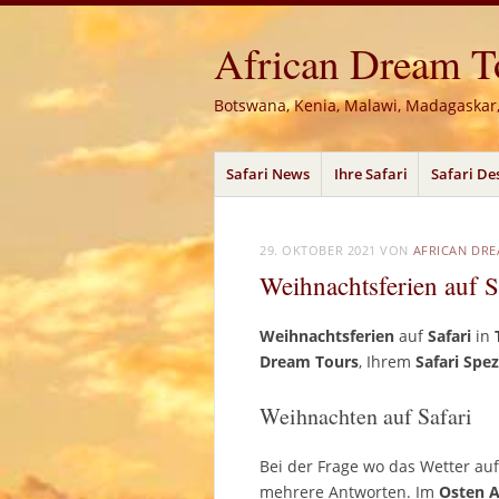
African Dream Tou
Botswana, Kenia, Malawi, Madagaskar
Menü
Zum
Safari News
Ihre Safari
Safari De
Inhalt
springen
29. OKTOBER 2021
VON
AFRICAN DR
Weihnachtsferien auf S
Weihnachtsferien
auf
Safari
in
Dream Tours
, Ihrem
Safari Spez
Weihnachten auf Safari
Bei der Frage wo das Wetter au
mehrere Antworten. Im
Osten
A