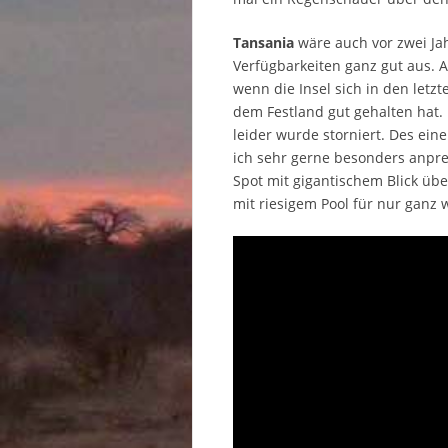
Tansania
wäre auch vor zwei Jah
Verfügbarkeiten ganz gut aus. 
wenn die Insel sich in den let
dem Festland gut gehalten hat.
leider wurde storniert. Des ei
ich sehr gerne besonders anpr
Spot mit gigantischem Blick üb
mit riesigem Pool für nur ganz 