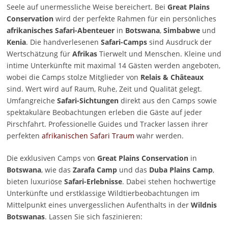
Seele auf unermessliche Weise bereichert. Bei
Great Plains
Conservation
wird der perfekte Rahmen für ein persönliches
afrikanisches Safari-Abenteuer
in
Botswana
,
Simbabwe
und
Kenia
. Die handverlesenen
Safari-Camps
sind Ausdruck der
Wertschätzung für
Afrikas
Tierwelt und Menschen. Kleine und
intime Unterkünfte mit maximal 14 Gästen werden angeboten,
wobei die Camps stolze Mitglieder von
Relais & Châteaux
sind. Wert wird auf Raum, Ruhe, Zeit und Qualität gelegt.
Umfangreiche
Safari-Sichtungen
direkt aus den Camps sowie
spektakuläre Beobachtungen erleben die Gäste auf jeder
Pirschfahrt. Professionelle Guides und Tracker lassen ihrer
perfekten
afrikanischen Safari Traum
wahr werden.
Die exklusiven Camps von
Great Plains Conservation
in
Botswana
, wie das
Zarafa Camp
und das
Duba
Plains Camp
,
bieten luxuriöse
Safari-Erlebnisse
. Dabei stehen hochwertige
Unterkünfte und erstklassige Wildtierbeobachtungen im
Mittelpunkt eines unvergesslichen Aufenthalts in der
Wildnis
Botswanas
. Lassen Sie sich faszinieren: