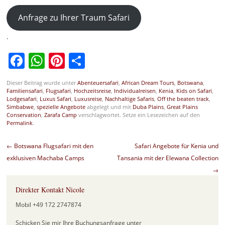
Anfrage zu Ihrer Traum Safari
.
Facebook
WhatsApp
Pinterest
Teilen
Dieser Beitrag wurde unter
Abenteuersafari
,
African Dream Tours
,
Botswana
,
Familiensafari
,
Flugsafari
,
Hochzeitsreise
,
Individualreisen
,
Kenia
,
Kids on Safari
,
Lodgesafari
,
Luxus Safari
,
Luxusreise
,
Nachhaltige Safaris
,
Off the beaten track
,
Simbabwe
,
spezielle Angebote
abgelegt und mit
Duba Plains
,
Great Plains
Conservation
,
Zarafa Camp
verschlagwortet. Setze ein Lesezeichen auf den
Permalink
.
Beitragsnavigation
←
Botswana Flugsafari mit den
Safari Angebote für Kenia und
exklusiven Machaba Camps
Tansania mit der Elewana Collection
→
Direkter Kontakt Nicole
Mobil +49 172 2747874
Schicken Sie mir Ihre Buchungsanfrage unter