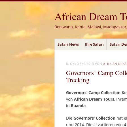
African Dream Tou
Botswana, Kenia, Malawi, Madagaskar
Menü
Zum
Safari News
Ihre Safari
Safari De
Inhalt
springen
8. OKTOBER 2013
VON
AFRICAN DRE
Governors‘ Camp Colle
Trecking
Governors‘ Camp Collection Ken
von
African Dream Tours
, Ihre
in
Ruanda
.
Die
Governors‘ Collection
hat ei
und 2014. Diese variieren von 