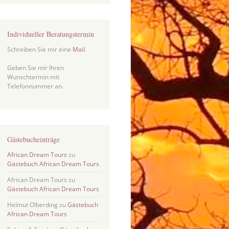
Individueller Beratungstermin
Schreiben Sie mir eine
Mail
.
Geben Sie mir Ihren
Wunschtermin mit
Telefonnummer an.
Gästebucheinträge
African Dream Tours
zu
Gästebuch African Dream Tours
African Dream Tours
zu
Gästebuch African Dream Tours
Helmut Olberding
zu
Gästebuch
African Dream Tours