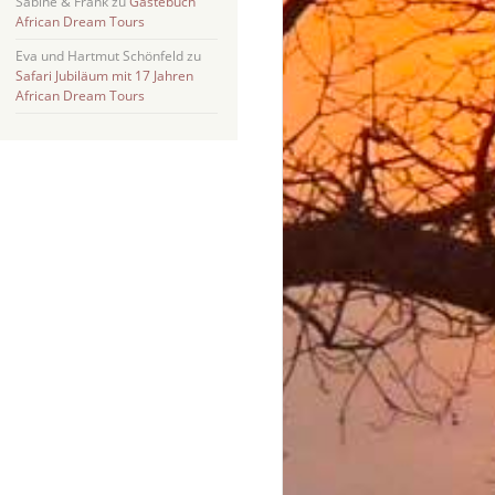
Sabine & Frank
zu
Gästebuch
African Dream Tours
Eva und Hartmut Schönfeld
zu
Safari Jubiläum mit 17 Jahren
African Dream Tours