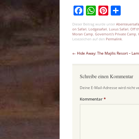
Facebook
WhatsAp
Pinter
Tei
Dieser Beitrag wurde unter
Abenteuersafa
on Safari
,
Lodgesafari
,
Luxus Safari
,
Off t
Moran Camp
,
Governors's Private Camp
,
Lesezeichen auf den
Permalink
.
Beitragsnavigation
←
Hide Away: The Majilis Resort – Lam
Schreibe einen Kommentar
Deine E-Mail-Adresse wird nicht ve
Kommentar
*