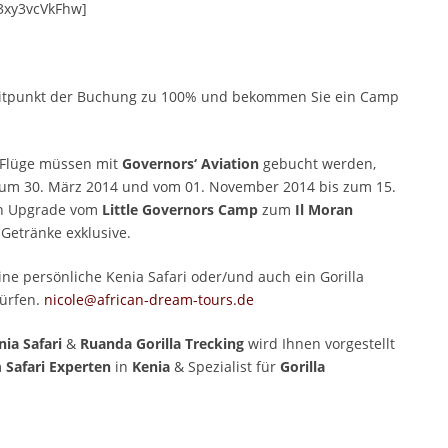
3xy3vcVkFhw]
Zeitpunkt der Buchung zu 100% und bekommen Sie ein Camp
 Flüge müssen mit
Governors‘ Aviation
gebucht werden,
 zum 30. März 2014 und vom 01. November 2014 bis zum 15.
in Upgrade vom
Little Governors Camp
zum
Il Moran
Getränke exklusive.
ine persönliche Kenia Safari oder/und auch ein Gorilla
dürfen.
nicole@african-dream-tours.de
ia Safari
&
Ruanda Gorilla Trecking
wird Ihnen vorgestellt
m
Safari Experten
in
Kenia
& Spezialist für
Gorilla