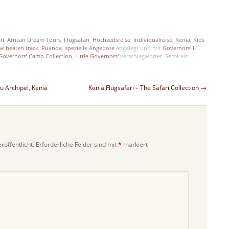
p
est
len
ri
,
African Dream Tours
,
Flugsafari
,
Hochzeitsreise
,
Individualreise
,
Kenia
,
Kids
he beaten track
,
Ruanda
,
spezielle Angebote
abgelegt und mit
Governors' II
Governors‘ Camp Collection
,
Little Governors'
verschlagwortet. Setze ein
u Archipel, Kenia
Kenia Flugsafari – The Safari Collection
→
röffentlicht.
Erforderliche Felder sind mit
*
markiert