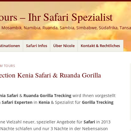
rs – Ihr Safari Spezialist
, Mosambik, Namibia, Ruanda, Sambia, Simbabwe, Südafrika, Tans
stinationen
Safari Infos
Über Nicole
Kontakt & Rechtliches
AM TOURS
ction Kenia Safari & Ruanda Gorilla
ia Safari
&
Ruanda Gorilla Trecking
wird Ihnen vorgestellt
m
Safari Experten
in
Kenia
& Spezialist für
Gorilla Trecking
ne Vielzahl neuer, spezieller Angebote für
Safari
in 2013
4 Nächte schlafen und nur 3 Nächte in der Nebensaison