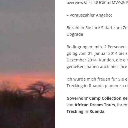
overview&list=UUGlCmtMVYs8d
– Vorauszahler Angebot
Bezahlen Sie Ihre Safari zum 
Upgrade
Bedingungen: min. 2 Personen,
gültig vom 01. Januar 2014 bis
Dezember 2014. Kunden, die e
genießen, haben auch hier Ihre 
Ich würde mich freuen für Sie e
Trecking in Ruanda planen zu 
Governors‘ Camp Collection Ken
von
African Dream Tours
, Ihre
Trecking
in
Ruanda
.