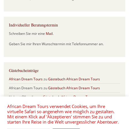
Individueller Beratungstermin
Schreiben Sie mir eine
Mail
.
Geben Sie mir Ihren Wunschtermin mit Telefonnummer an.
Gästebucheinträge
African Dream Tours
zu
Gästebuch African Dream Tours
African Dream Tours
zu
Gästebuch African Dream Tours
Helmut Olberding
zu
Gästebuch African Dream Tours
African Dream Tours verwendet Cookies, um Ihre
Sabine & Frank
zu
Gästebuch African Dream Tours
virtuelle Safari so angenehm wie möglich zu gestalten.
Eva und Hartmut Schönfeld
zu
Safari Jubiläum mit 17 Jahren African
Mit einem Klick auf 'Akzeptieren' stimmen Sie zu und
Dream Tours
starten Ihre Reise in die Welt unvergesslicher Abenteuer.