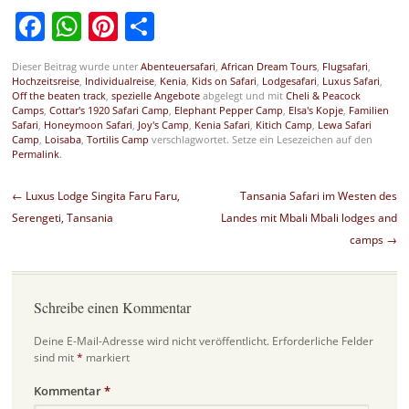
Facebook
WhatsApp
Pinterest
Teilen
Dieser Beitrag wurde unter
Abenteuersafari
,
African Dream Tours
,
Flugsafari
,
Hochzeitsreise
,
Individualreise
,
Kenia
,
Kids on Safari
,
Lodgesafari
,
Luxus Safari
,
Off the beaten track
,
spezielle Angebote
abgelegt und mit
Cheli & Peacock
Camps
,
Cottar's 1920 Safari Camp
,
Elephant Pepper Camp
,
Elsa's Kopje
,
Familien
Safari
,
Honeymoon Safari
,
Joy's Camp
,
Kenia Safari
,
Kitich Camp
,
Lewa Safari
Camp
,
Loisaba
,
Tortilis Camp
verschlagwortet. Setze ein Lesezeichen auf den
Permalink
.
Beitragsnavigation
←
Luxus Lodge Singita Faru Faru,
Tansania Safari im Westen des
Serengeti, Tansania
Landes mit Mbali Mbali lodges and
camps
→
Schreibe einen Kommentar
Deine E-Mail-Adresse wird nicht veröffentlicht.
Erforderliche Felder
sind mit
*
markiert
Kommentar
*