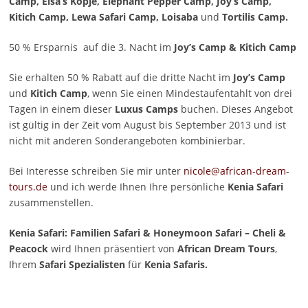
Camp, Elsa’s Kopje, Elephant Pepper Camp, Joy’s Camp,
Kitich Camp, Lewa Safari Camp, Loisaba
und
Tortilis Camp.
50 % Ersparnis auf die 3. Nacht im
Joy’s Camp & Kitich Camp
Sie erhalten 50 % Rabatt auf die dritte Nacht im
Joy’s Camp
und
Kitich Camp
, wenn Sie einen Mindestaufentahlt von drei
Tagen in einem dieser
Luxus Camps
buchen. Dieses Angebot
ist gültig in der Zeit vom August bis September 2013 und ist
nicht mit anderen Sonderangeboten kombinierbar.
Bei Interesse schreiben Sie mir unter
nicole@african-dream-
tours.de
und ich werde Ihnen Ihre persönliche
Kenia Safari
zusammenstellen.
Kenia Safari: Familien Safari & Honeymoon Safari – Cheli &
Peacock
wird Ihnen präsentiert von
African Dream Tours
,
Ihrem
Safari Spezialisten
für
Kenia Safaris.