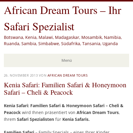
African Dream Tours – Ihr
Safari Spezialist
Botswana, Kenia, Malawi, Madagaskar, Mosambik, Namibia,
Ruanda, Sambia, Simbabwe, Südafrika, Tansania, Uganda
Menü
Zum
26. NOVEMBER 2013
VON
AFRICAN DREAM TOURS
Inhalt
Kenia Safari: Familien Safari & Honeymoon
springen
Safari – Cheli & Peacock
Kenia Safari: Familien Safari & Honeymoon Safari – Cheli &
Peacock
wird Ihnen präsentiert von
African Dream Tours
,
Ihrem
Safari Spezialisten
für
Kenia Safaris.
Familien Safari
– Family Specials – eines Ihrer Kinder