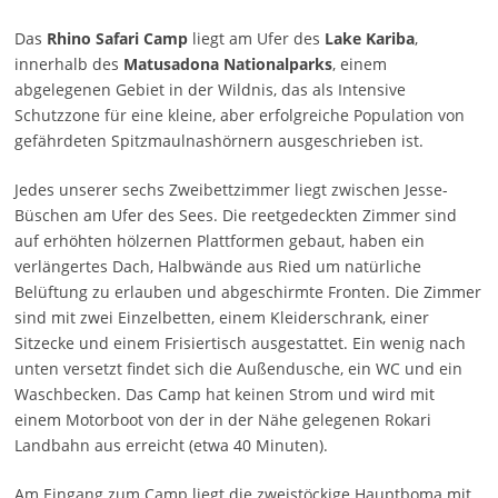
Das
Rhino Safari Camp
liegt am Ufer des
Lake Kariba
,
innerhalb des
Matusadona Nationalparks
, einem
abgelegenen Gebiet in der Wildnis, das als Intensive
Schutzzone für eine kleine, aber erfolgreiche Population von
gefährdeten Spitzmaulnashörnern ausgeschrieben ist.
Jedes unserer sechs Zweibettzimmer liegt zwischen Jesse-
Büschen am Ufer des Sees. Die reetgedeckten Zimmer sind
auf erhöhten hölzernen Plattformen gebaut, haben ein
verlängertes Dach, Halbwände aus Ried um natürliche
Belüftung zu erlauben und abgeschirmte Fronten. Die Zimmer
sind mit zwei Einzelbetten, einem Kleiderschrank, einer
Sitzecke und einem Frisiertisch ausgestattet. Ein wenig nach
unten versetzt findet sich die Außendusche, ein WC und ein
Waschbecken. Das Camp hat keinen Strom und wird mit
einem Motorboot von der in der Nähe gelegenen Rokari
Landbahn aus erreicht (etwa 40 Minuten).
Am Eingang zum Camp liegt die zweistöckige Hauptboma mit