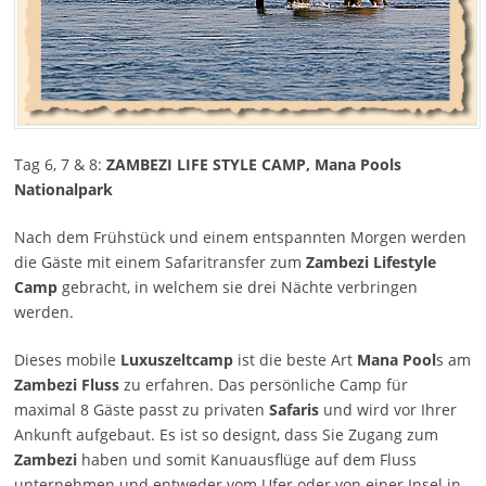
Tag 6, 7 & 8:
ZAMBEZI LIFE STYLE CAMP, Mana Pools
Nationalpark
Nach dem Frühstück und einem entspannten Morgen werden
die Gäste mit einem Safaritransfer zum
Zambezi Lifestyle
Camp
gebracht, in welchem sie drei Nächte verbringen
werden.
Dieses mobile
Luxuszeltcamp
ist die beste Art
Mana Pool
s am
Zambezi Fluss
zu erfahren. Das persönliche Camp für
maximal 8 Gäste passt zu privaten
Safaris
und wird vor Ihrer
Ankunft aufgebaut. Es ist so designt, dass Sie Zugang zum
Zambezi
haben und somit Kanuausflüge auf dem Fluss
unternehmen und entweder vom Ufer oder von einer Insel in