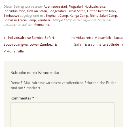
Dieser Beitrag wurde unter
Abenteuersafari
,
Flugsafari
,
Hochzeitsreise
,
Individualreise
,
Kids on Safari
,
Lodgesafari
,
Luxus Safari
,
Off the beaten track
,
Simbabwe
abgelegt und mit
Elephant Camp
,
Kanga Camp
,
Rhino Safari Camp
,
Somalisa Acacia Camp
,
Zambezi Lifestyle Camp
verschlagwortet. Setze ein
Lesezeichen auf den
Permalink
.
Beitragsnavigation
←
Individualreise Sambia Safari,
Individualreise Mosambik – Luxus
South Luangwa, Lower Zambezi &
Safari & traumhafte Strände
→
Viktoria Fälle
Schreibe einen Kommentar
Deine E-Mail-Adresse wird nicht veröffentlicht.
Erforderliche Felder
sind mit
*
markiert
Kommentar
*