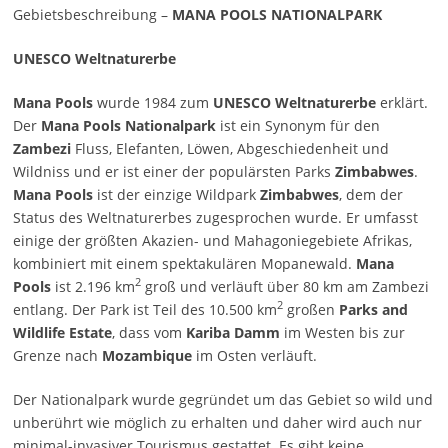
Gebietsbeschreibung –
MANA POOLS NATIONALPARK
UNESCO Weltnaturerbe
Mana Pools
wurde 1984 zum
UNESCO Weltnaturerbe
erklärt.
Der
Mana Pools Nationalpark
ist ein Synonym für den
Zambezi
Fluss, Elefanten, Löwen, Abgeschiedenheit und
Wildniss und er ist einer der populärsten Parks
Zimbabwes
.
Mana Pools
ist der einzige Wildpark
Zimbabwes
, dem der
Status des Weltnaturerbes zugesprochen wurde. Er umfasst
einige der größten Akazien- und Mahagoniegebiete Afrikas,
kombiniert mit einem spektakulären Mopanewald.
Mana
2
Pools
ist 2.196 km
groß und verläuft über 80 km am Zambezi
2
entlang. Der Park ist Teil des 10.500 km
großen
Parks and
Wildlife Estate
, dass vom
Kariba Damm
im Westen bis zur
Grenze nach
Mozambique
im Osten verläuft.
Der Nationalpark wurde gegründet um das Gebiet so wild und
unberührt wie möglich zu erhalten und daher wird auch nur
minimal-invasiver Tourismus gestattet. Es gibt keine