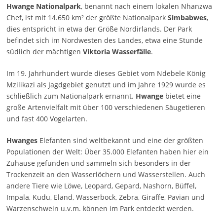
Hwange Nationalpark
, benannt nach einem lokalen Nhanzwa
Chef, ist mit 14.650 km² der größte Nationalpark
Simbabwes
,
dies entspricht in etwa der Größe Nordirlands. Der Park
befindet sich im Nordwesten des Landes, etwa eine Stunde
südlich der mächtigen
Viktoria Wasserfälle
.
Im 19. Jahrhundert wurde dieses Gebiet vom Ndebele König
Mzilikazi als Jagdgebiet genutzt und im Jahre 1929 wurde es
schließlich zum Nationalpark ernannt.
Hwange
bietet eine
große Artenvielfalt mit über 100 verschiedenen Säugetieren
und fast 400 Vogelarten.
Hwanges
Elefanten sind weltbekannt und eine der größten
Populationen der Welt: Über 35.000 Elefanten haben hier ein
Zuhause gefunden und sammeln sich besonders in der
Trockenzeit an den Wasserlöchern und Wasserstellen. Auch
andere Tiere wie Löwe, Leopard, Gepard, Nashorn, Büffel,
Impala, Kudu, Eland, Wasserbock, Zebra, Giraffe, Pavian und
Warzenschwein u.v.m. können im Park entdeckt werden.