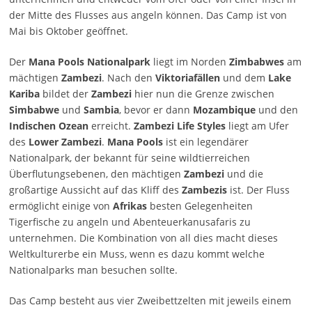
der Mitte des Flusses aus angeln können. Das Camp ist von
Mai bis Oktober geöffnet.
Der
Mana Pools Nationalpark
liegt im Norden
Zimbabwes
am
mächtigen
Zambezi
. Nach den
Viktoriafällen
und dem
Lake
Kariba
bildet der
Zambezi
hier nun die Grenze zwischen
Simbabwe
und
Sambia
, bevor er dann
Mozambique
und den
Indischen Ozean
erreicht.
Zambezi Life Styles
liegt am Ufer
des
Lower Zambezi
.
Mana Pools
ist ein legendärer
Nationalpark, der bekannt für seine wildtierreichen
Überflutungsebenen, den mächtigen
Zambezi
und die
großartige Aussicht auf das Kliff des
Zambezis
ist. Der Fluss
ermöglicht einige von
Afrikas
besten Gelegenheiten
Tigerfische zu angeln und Abenteuerkanusafaris zu
unternehmen. Die Kombination von all dies macht dieses
Weltkulturerbe ein Muss, wenn es dazu kommt welche
Nationalparks man besuchen sollte.
Das Camp besteht aus vier Zweibettzelten mit jeweils einem