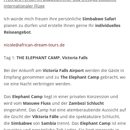
internationaler Flüge
Ich würde mich freuen Ihre persönliche
Simbabwe Safari
planen zu dürfen und erstelle Ihnen gerne Ihr
individuelles
Reiseangebot
.
nicole@african-dream-tours.de
Tag 1:
THE ELEPHANT CAMP, Victoria Falls
Bei der Ankunft am
Victoria Falls Airport
werden die Gäste in
Empfang genommen und zu
The Elephant Camp
gebracht, wo
sie eine Nacht verbringen werden.
Das
Elephant Camp
liegt in einer privaten Konzession und
wird vom
Masuwe Fluss
und der
Zambezi Schlucht
eingerahmt. Das Camp hat eine atemberaubende Aussicht auf
die Gischt der
Viktoria Fälle
und die spektakuläre Schlucht,
die
Simbabwe
von
Sambia
trennt. Das
Elephant Camp
ist eine
luxuriöse und persönliche Zelt-Lodge. Sie liegt einerseits in