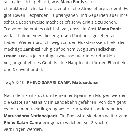
surreales Licht gefiltert, was
Mana Pools
seine
charakteristische kathedralenähnliche Atmosphäre verleiht. Es
gibt Löwen, Leoparden, Tüpfelhyänen und Geparden aber ihre
scheue Lebensweise macht es oft schwierig sie zu sehen.
Trotzdem kommt es nicht oft vor, dass ein Gast
Mana Pools
verlässt ohne eines dieser großen Raubtiere gesehen zu
haben. Weiter nördlich, weg von den Flussterassen, fließt der
mächtige
Zambezi
ruhig auf seinem Weg zum
Indischen
Ozean
. Dieses jetzt ruhige Gewässer war in der dunklen
Vergangenheit des Gebiets eine Hauptroute für den Elfenbein-
und Sklavenhandel.
Tag 9 & 10:
RHINO SAFARI CAMP, Matusadona
Nach dem Frühstück und einem entspannten Morgen werden
die Gäste zur
Mana
Main Landebahn gefahren. Von dort geht
es mit einem Kleinflugzeug weiter zur Rokari Landebahn im
Matusadona Nationalpark
. Ein Boot wird sie dann weiter zum
Rhino Safari Camp
bringen, in welchem sie 2 Nächte
verbringen werden.