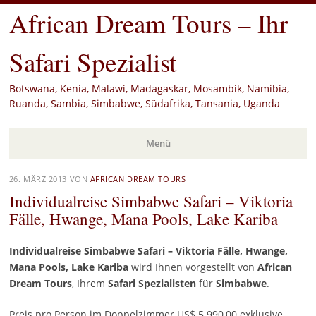
African Dream Tours – Ihr
Safari Spezialist
Botswana, Kenia, Malawi, Madagaskar, Mosambik, Namibia,
Ruanda, Sambia, Simbabwe, Südafrika, Tansania, Uganda
Menü
Zum
26. MÄRZ 2013
VON
AFRICAN DREAM TOURS
Inhalt
Individualreise Simbabwe Safari – Viktoria
springen
Fälle, Hwange, Mana Pools, Lake Kariba
Individualreise Simbabwe Safari – Viktoria Fälle, Hwange,
Mana Pools, Lake Kariba
wird Ihnen vorgestellt von
African
Dream Tours
, Ihrem
Safari
Spezialisten
für
Simbabwe
.
Preis pro Person im Doppelzimmer US$ 5.990,00 exklusive