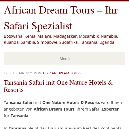
African Dream Tours – Ihr
Safari Spezialist
Botswana, Kenia, Malawi, Madagaskar, Mosambik, Namibia,
Ruanda, Sambia, Simbabwe, Südafrika, Tansania, Uganda
Menü
Zum
12. FEBRUAR 2021
VON
AFRICAN DREAM TOURS
Inhalt
Tansania Safari mit One Nature Hotels &
springen
Resorts
Tansania Safari
mit
One Nature Hotels & Resorts
wird Ihnen
angeboten von
African Dream Tours
, Ihrem
Safari Experten
für
Tansania
.
In
Tansania
bleibt der Tourismus wie im Rest des Kontinents