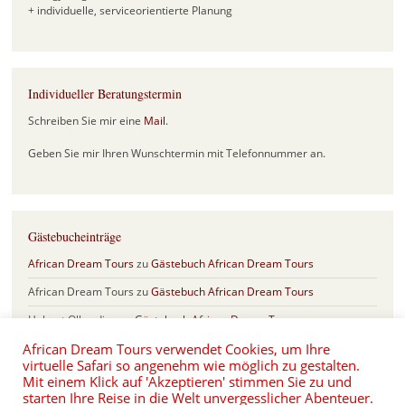
+ individuelle, serviceorientierte Planung
Individueller Beratungstermin
Schreiben Sie mir eine
Mail
.
Geben Sie mir Ihren Wunschtermin mit Telefonnummer an.
Gästebucheinträge
African Dream Tours
zu
Gästebuch African Dream Tours
African Dream Tours
zu
Gästebuch African Dream Tours
Helmut Olberding
zu
Gästebuch African Dream Tours
African Dream Tours verwendet Cookies, um Ihre
Sabine & Frank
zu
Gästebuch African Dream Tours
virtuelle Safari so angenehm wie möglich zu gestalten.
Eva und Hartmut Schönfeld
zu
Safari Jubiläum mit 17 Jahren African
Mit einem Klick auf 'Akzeptieren' stimmen Sie zu und
Dream Tours
starten Ihre Reise in die Welt unvergesslicher Abenteuer.