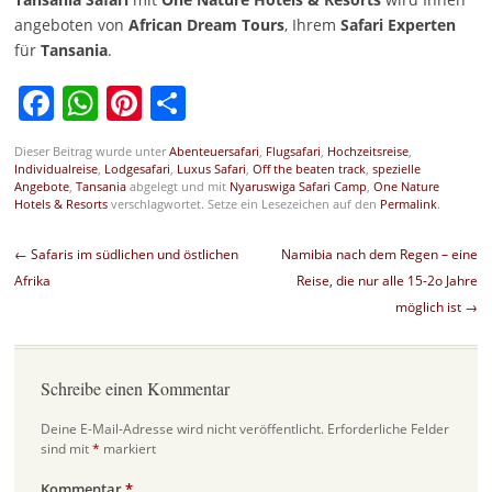
angeboten von
African Dream Tours
, Ihrem
Safari Experten
für
Tansania
.
Facebook
WhatsApp
Pinterest
Teilen
Dieser Beitrag wurde unter
Abenteuersafari
,
Flugsafari
,
Hochzeitsreise
,
Individualreise
,
Lodgesafari
,
Luxus Safari
,
Off the beaten track
,
spezielle
Angebote
,
Tansania
abgelegt und mit
Nyaruswiga Safari Camp
,
One Nature
Hotels & Resorts
verschlagwortet. Setze ein Lesezeichen auf den
Permalink
.
Beitragsnavigation
←
Safaris im südlichen und östlichen
Namibia nach dem Regen – eine
Afrika
Reise, die nur alle 15-2o Jahre
möglich ist
→
Schreibe einen Kommentar
Deine E-Mail-Adresse wird nicht veröffentlicht.
Erforderliche Felder
sind mit
*
markiert
Kommentar
*