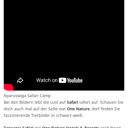
Nyaruswiga Safari Camp
Bei den Bildern lebt die Lust auf
Safari
sofort auf. Schauen Sie
doch auch mal auf der Seite von
One Nature
, dort finden Sie
faszinierende Tierbilder in schwarz-weiß.
Tansania Safari
mit
One Nature Hotels & Resorts
wird Ihnen