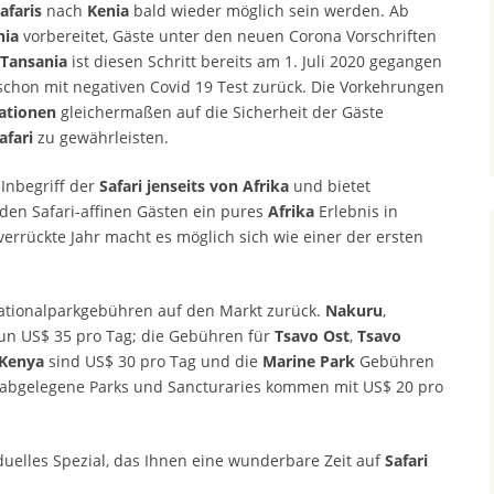
afaris
nach
Kenia
bald wieder möglich sein werden. Ab
nia
vorbereitet, Gäste unter den neuen Corona Vorschriften
Tansania
ist diesen Schritt bereits am 1. Juli 2020 gegangen
schon mit negativen Covid 19 Test zurück. Die Vorkehrungen
nationen
gleichermaßen auf die Sicherheit der Gäste
afari
zu gewährleisten.
Inbegriff der
Safari
jenseits von Afrika
und bietet
t den Safari-affinen Gästen ein pures
Afrika
Erlebnis in
errückte Jahr macht es möglich sich wie einer der ersten
tionalparkgebühren auf den Markt zurück.
Nakuru
,
un US$ 35 pro Tag; die Gebühren für
Tsavo Ost
,
Tsavo
 Kenya
sind US$ 30 pro Tag und die
Marine Park
Gebühren
 abgelegene Parks und Sancturaries kommen mit US$ 20 pro
duelles Spezial, das Ihnen eine wunderbare Zeit auf
Safari