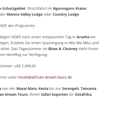
-Schutzgebiet
. Pirschfahrt im
Ngorongoro
Krater
.
 der
Marera Valley Lodge
oder
Country Lodge
 ENDE des Programms
liegen ODER noch einen entspannten Tag in
Arusha
vor
ingen. Erleben Sie einen Spaziergang in Mto Wa Mbu und
erative. Das Tageszimmer im
Blues & Chutney
steht Ihnen
dem Heimflug zur Verfügung.
lzimmer: US$ 2.990,00
gerne unter
nicole@african-dream-tours.de
a
von der
Masai Mara
,
Kenia
bis zur
Serengeti
,
Tansania
can
Dream Tours
, Ihrem
Safari Experten
für
Ostafrika
.
p
est
len