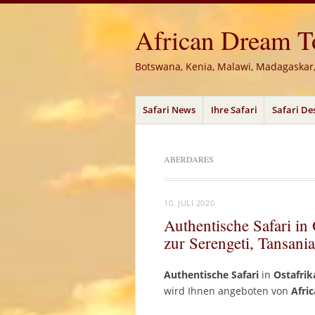
African Dream Tou
Botswana, Kenia, Malawi, Madagaskar
Menü
Zum
Safari News
Ihre Safari
Safari De
Inhalt
springen
ABERDARES
10. JULI 2020
Authentische Safari in
zur Serengeti, Tansania
Authentische Safari
in
Ostafrik
wird Ihnen angeboten von
Afri