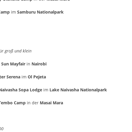
 Camp
im
Samburu Nationalpark
ür groß und klein
 Sun Mayfair
in
Nairobi
er Serena
im
Ol Pejeta
Naivasha Sopa Lodge
im
Lake Naivasha Nationalpark
 Tembo Camp
in der
Masai Mara
00