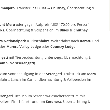
limanjaro
, Transfer ins
Blues & Chutney
, Übernachtung &
unt Meru
oder gegen Aufpreis (US$ 170,00 pro Person)
rks
. Übernachtung & Vollpension im
Blues & Chutney
a Nationalpark
&
Pirschfahrt
. Weiterfahrt nach
Karatu
und
 der
Marera Valley Lodge
oder
Country Lodge
ngeti
mit Tierbeobachtung unterwegs. Übernachtung &
Camp
(
Nordserengeti
).
t zum Sonnenaufgang in der
Serengeti
. Frühstück am
Mara
chfahrt. Lunch im Camp. Übernachtung & Vollpension im
erengeti
. Besuch im Seronera-Besucherzentrum mit
eitere Pirschfahrt rund um
Seronera
. Übernachtung &
p