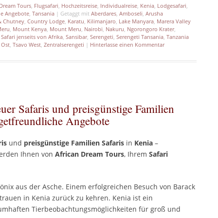
 Dream Tours
,
Flugsafari
,
Hochzeitsreise
,
Individualreise
,
Kenia
,
Lodgesafari
,
lle Angebote
,
Tansania
|
Getaggt mit
Aberdares
,
Amboseli
,
Arusha
& Chutney
,
Country Lodge
,
Karatu
,
Kilimanjaro
,
Lake Manyara
,
Marera Valley
eru
,
Mount Kenya
,
Mount Meru
,
Nairobi
,
Nakuru
,
Ngorongoro Krater
,
,
Safari jenseits von Afrika
,
Sansibar
,
Serengeti
,
Serengeti Tansania
,
Tanzania
 Ost
,
Tsavo West
,
Zentralserengeti
|
Hinterlasse einen Kommentar
er Safaris und preisgünstige Familien
dgetfreundliche Angebote
is
und
preisgünstige
Familien Safaris
in
Kenia
–
rden Ihnen von
African Dream Tours
, Ihrem
Safari
hönix aus der Asche. Einem erfolgreichen Besuch von Barack
rauen in Kenia zurück zu kehren. Kenia ist ein
aumhaften Tierbeobachtungsmöglichkeiten für groß und