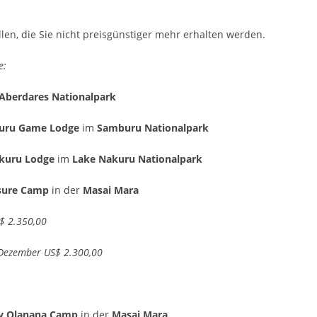
llen, die Sie nicht preisgünstiger mehr erhalten werden.
e:
Aberdares Nationalpark
uru Game Lodge
im
Samburu Nationalpark
kuru Lodge
im
Lake Nakuru Nationalpark
isure Camp
in der
Masai Mara
S$ 2.350,00
 Dezember US$ 2.300,00
y Olanana Camp
in der
Masai Mara