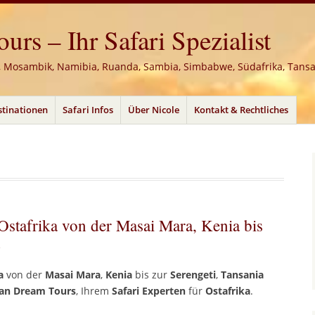
rs – Ihr Safari Spezialist
, Mosambik, Namibia, Ruanda, Sambia, Simbabwe, Südafrika, Tans
stinationen
Safari Infos
Über Nicole
Kontakt & Rechtliches
 Ostafrika von der Masai Mara, Kenia bis
a
von der
Masai Mara
,
Kenia
bis zur
Serengeti
,
Tansania
can
Dream Tours
, Ihrem
Safari Experten
für
Ostafrika
.