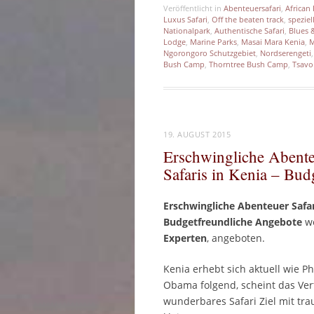
Veröffentlicht in
Abenteuersafari
,
African
Luxus Safari
,
Off the beaten track
,
spezie
Nationalpark
,
Authentische Safari
,
Blues 
Lodge
,
Marine Parks
,
Masai Mara Kenia
,
M
Ngorongoro Schutzgebiet
,
Nordserengeti
Bush Camp
,
Thorntree Bush Camp
,
Tsavo
19. AUGUST 2015
Erschwingliche Abenteu
Safaris in Kenia – Bu
Erschwingliche Abenteuer Safar
Budgetfreundliche Angebote
we
Experten
, angeboten.
Kenia erhebt sich aktuell wie P
Obama folgend, scheint das Vert
wunderbares Safari Ziel mit tr