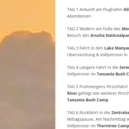
TAG 1 Ankunft am Flughafen
Ki
Abendessen
TAG 2 Wadern am Fuße des
Mo
Besuch des
Arusha Nationalpa
TAG 3 Fahrt in den
Lake Manyar
Übernachtung & Vollpension in
TAG 4 Längere Fahrt in die
Sere
Vollpension im
Tanzania Bush 
TAG 5 Frühmorgens Pirschfahr
River
gefolgt von weiterer Pirs
Tanzania Bush Camp
TAG 6 Rückfahrt in die
Zentrals
Mittagspause. Am Nachmittag w
Vollpension im
Thorntree Cam