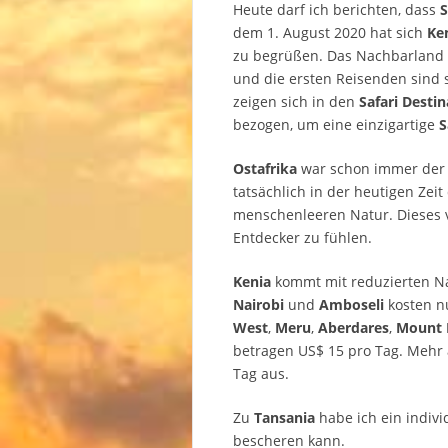
Heute darf ich berichten, dass
S
dem 1. August 2020 hat sich
Ke
zu begrüßen. Das Nachbarland
und die ersten Reisenden sind 
zeigen sich in den
Safari Desti
bezogen, um eine einzigartige
S
Ostafrika
war schon immer der 
tatsächlich in der heutigen Zei
menschenleeren Natur. Dieses v
Entdecker zu fühlen.
Kenia
kommt mit reduzierten Na
Nairobi
und
Amboseli
kosten n
West
,
Meru
,
Aberdares
,
Mount
betragen US$ 15 pro Tag. Mehr
Tag aus.
Zu
Tansania
habe ich ein indivi
bescheren kann.