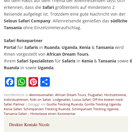
Mit dem Fokus auf dem Thema der Alleinreisenden lässt sich
erkennen, dass die
Safari
größtenteils auf mindestens 2
Reisende aufgelegt ist. Trotzdem eine gute Nachricht von der
Selous Safari Company
: Alleinreisende genießen das
südliche
Tansania
ohne Einzelzimmeraufschlag.
Safari Reisepartner
Portal
für
Safaris
in
Ruanda
,
Uganda
,
Kenia
&
Tansania
wird
Ihnen vorgestellt von
African Dream Tours
,
Ihrem
Safari
Spezialisten
für
Safaris
in
Kenia
&
Tansania
sowie
G
Ruanda
in sowie
Uganda
.
Facebook
WhatsApp
Pinterest
Teilen
Veröffentlicht in
Abenteuersafari
,
African Dream Tours
,
Flugsafari
,
Hochzeitsreise
,
Individualreisen
,
Kids on Safari
,
Lodgesafari
,
Luxus Safari
,
Off the beaten track
,
Safari Partner
|
Getaggt mit
Gorilla Trecking Ruanda
,
Gorilla Trecking Uganda
,
Kenia Safari
,
Schimpansen Trecking Ruanda
,
Schimpansen Trecking Uganda
,
Tansania Safari
|
Hinterlasse einen Kommentar
Direkter Kontakt Nicole