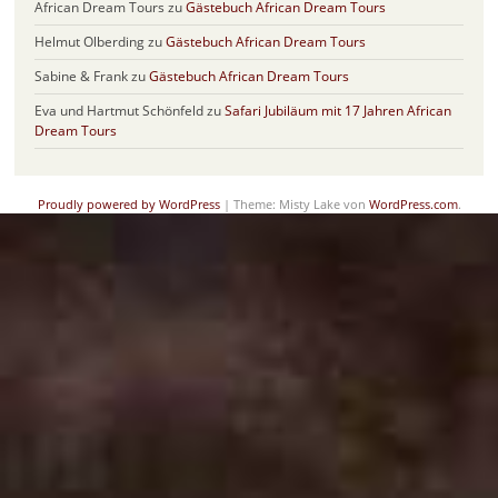
African Dream Tours
zu
Gästebuch African Dream Tours
Helmut Olberding
zu
Gästebuch African Dream Tours
Sabine & Frank
zu
Gästebuch African Dream Tours
Eva und Hartmut Schönfeld
zu
Safari Jubiläum mit 17 Jahren African
Dream Tours
Proudly powered by WordPress
|
Theme: Misty Lake von
WordPress.com
.