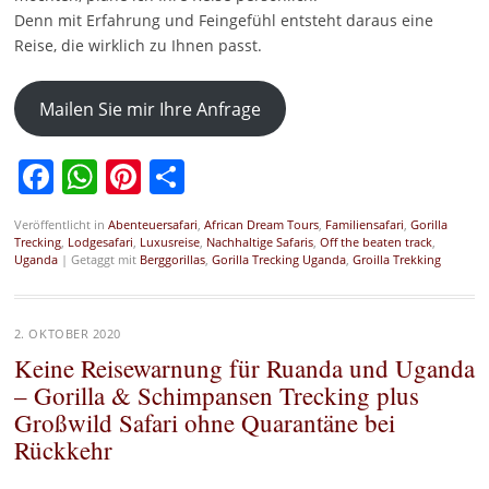
Denn mit Erfahrung und Feingefühl entsteht daraus eine
Reise, die wirklich zu Ihnen passt.
Mailen Sie mir Ihre Anfrage
Facebook
WhatsApp
Pinterest
Teilen
Veröffentlicht in
Abenteuersafari
,
African Dream Tours
,
Familiensafari
,
Gorilla
Trecking
,
Lodgesafari
,
Luxusreise
,
Nachhaltige Safaris
,
Off the beaten track
,
Uganda
|
Getaggt mit
Berggorillas
,
Gorilla Trecking Uganda
,
Groilla Trekking
2. OKTOBER 2020
Keine Reisewarnung für Ruanda und Uganda
– Gorilla & Schimpansen Trecking plus
Großwild Safari ohne Quarantäne bei
Rückkehr