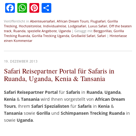
Facebook
WhatsApp
Pinterest
Teilen
Veröffentlicht in
Abenteuersafari
,
African Dream Tours
,
Flugsafari
,
Gorilla
Trecking
,
Hochzeitsreise
,
Individualreise
,
Lodgesafari
,
Luxus Safari
,
Off the beaten
track
,
Ruanda
,
spezielle Angebote
,
Uganda
|
Getaggt mit
Berggorillas
,
Gorilla
Trecking Ruanda
,
Gorilla Trecking Uganda
,
Großwild Safari
,
Safari
|
Hinterlasse
einen Kommentar
19. DEZEMBER 2013
Safari Reisepartner Portal für Safaris in
Ruanda, Uganda, Kenia & Tansania
Safari Reisepartner Portal
für
Safaris
in
Ruanda
,
Uganda
,
Kenia
&
Tansania
wird Ihnen vorgestellt von
African Dream
Tours
, Ihrem
Safari
Spezialisten
für
Safaris
in
Kenia
&
Tansania
sowie
Gorilla
und
Schimpansen
Trecking Ruanda
in
sowie
Uganda
.