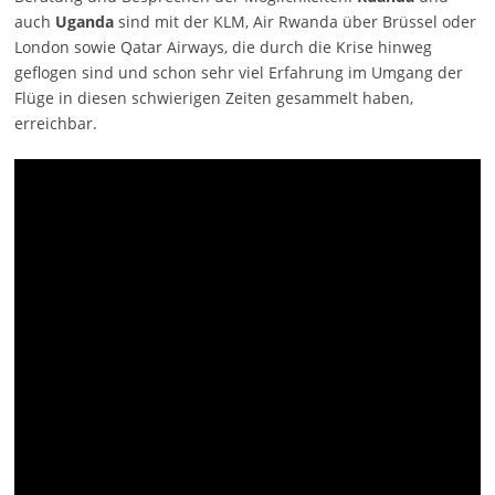
auch
Uganda
sind mit der KLM, Air Rwanda über Brüssel oder
London sowie Qatar Airways, die durch die Krise hinweg
geflogen sind und schon sehr viel Erfahrung im Umgang der
Flüge in diesen schwierigen Zeiten gesammelt haben,
erreichbar.