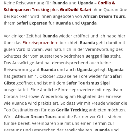
Keine Reisewarnung für
Ruanda
und
Uganda
–
Gorilla &
Schimpansen Trecking
plus
Großwild Safari
ohne Quarantäne
bei Rückkehr wird Ihnen angeboten von
African Dream Tours
,
Ihrem
Safari Experten
für
Ruanda
und
Uganda
.
Vor einiger Zeit hat
Ruanda
wieder eröffnet und ich habe hier
über das
Einreiseprozedere
berichtet.
Ruanda
geht damit mit
guten Vorbild voran, was natürlich in der Verantwortung des
Schutzes der vom aussterben-bedrohten
Berggorillas
steht.
Das Auswärtige Amt hat dementsprechend auch keine
Reisewarnung auf
Ruanda
und auch
Uganda
gelegt.
Uganda
hat gestern am 1. Oktober 2020 seine Tore wieder für
Safari
Gäste
geöffnet und ist mit dem
Safer Tourismus Sigel
ausgestattet. Eine ähnliche Einreiseprozedere mit negativen
Corona Test sowie Wiederholung am Flughafen der Einreise
wie Ruanda wird praktiziert. So dass wir mit Freude wieder die
Top Destinationen für das
Gorilla Trecking
anbieten möchten.
Wir –
African Dream Tours
und die Partner vor Ort – stehen
für Sie bereit. Vereinbaren Sie mit uns einen Termin zur
Beratung und Besprechen der Möglichkeiten.
Ruanda
und