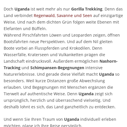
Doch
Uganda
ist weit mehr als nur
Gorilla Trekking
. Denn das
Land verbindet
Regenwald, Savanne und Seen
auf einzigartige
Weise. Und nach dem dichten Grün folgen weite Ebenen mit
Elefanten und Büffeln.
Während Pirschfahrten Löwen und Leoparden zeigen, öffnen
Bootsfahrten neue Perspektiven. Und auf dem Nil gleiten
Boote vorbei an Flusspferden und Krokodilen. Denn
Wasserfälle, Kraterseen und Vulkanketten prägen die
Landschaft eindrucksvoll. Außerdem ermöglichen
Nashorn-
Tracking
und
Schimpansen-Begegnungen
intensive
Naturerlebnisse. Und gerade diese Vielfalt macht
Uganda
so
besonders. Weil kurze Distanzen große Abwechslung
erlauben. Und Begegnungen mit Menschen ergänzen die
Tierwelt auf authentische Weise. Denn
Uganda
zeigt sich
ursprünglich, herzlich und überraschend vielseitig. Und
deshalb lohnt es sich, das Land ganzheitlich zu entdecken.
Und wenn Sie Ihren Traum von
Uganda
individuell erleben
möchten, plane ich Ihre Reise persönlich.